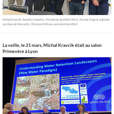
Michal Kravcik, Annelise Canonici, Présidente du MNLE PACA, Perrine Prigent, adjointe
au Maire de Marseille, Christian Pellicani, président du MNLE
La veille, le 21 mars, Michal Kravcik était au salon
Primevère à Lyon