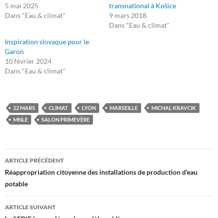
5 mai 2025
transnational à Košice
Dans "Eau & climat"
9 mars 2018
Dans "Eau & climat"
Inspiration slovaque pour le
Garon
10 février 2024
Dans "Eau & climat"
22 MARS
CLIMAT
LYON
MARSEILLE
MICHAL KRAVCIK
MNLE
SALON PRIMEVÈRE
Navigation
ARTICLE PRÉCÉDENT
des
Réappropriation citoyenne des installations de production d’eau
potable
articles
ARTICLE SUIVANT