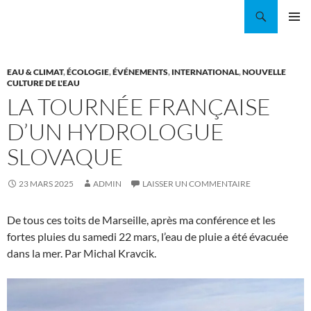
Aller
Recherche
Coordination EAU Île-de-France
au
MENU
contenu
PRINCI
EAU & CLIMAT
,
ÉCOLOGIE
,
ÉVÉNEMENTS
,
INTERNATIONAL
,
NOUVELLE
CULTURE DE L'EAU
LA TOURNÉE FRANÇAISE
D’UN HYDROLOGUE
SLOVAQUE
23 MARS 2025
ADMIN
LAISSER UN COMMENTAIRE
De tous ces toits de Marseille, après ma conférence et les
fortes pluies du samedi 22 mars, l’eau de pluie a été évacuée
dans la mer. Par Michal Kravcik.