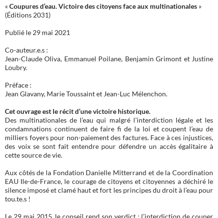
«
Coupures d’eau. Victoire des citoyens face aux multinationales
»
(Éditions 2031)
Publié le 29 mai 2021
Co-auteur.e.s :
Jean-Claude Oliva, Emmanuel Poilane, Benjamin Grimont et Justine
Loubry.
Préface :
Jean Glavany, Marie Toussaint et Jean-Luc Mélenchon.
Cet ouvrage est le récit d’une victoire historique.
Des multinationales de l’eau qui malgré l’interdiction légale et les
condamnations continuent de faire fi de la loi et coupent l’eau de
milliers foyers pour non-paiement des factures. Face à ces injustices,
des voix se sont fait entendre pour défendre un accès égalitaire à
cette source de vie.
Aux côtés de la Fondation Danielle Mitterrand et de la Coordination
EAU Ile-de-France, le courage de citoyens et citoyennes a déchiré le
silence imposé et clamé haut et fort les principes du droit à l’eau pour
tou.te.s !
Le 29 mai 2015, le conseil rend son verdict : l’interdiction de couper