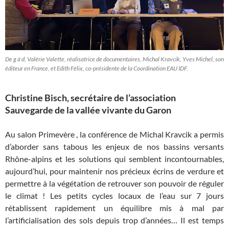
De g à d, Valérie Valette, réalisatrice de documentaires, Michal Kravcik, Yves Michel, son
éditeur en France, et Edith Félix, co-présidente de la Coordination EAU IDF.
Christine Bisch, secrétaire de l’association
Sauvegarde de la vallée vivante du Garon
Au salon Primevère , la conférence de Michal Kravcik a permis
d’aborder sans tabous les enjeux de nos bassins versants
Rhône-alpins et les solutions qui semblent incontournables,
aujourd’hui, pour maintenir nos précieux écrins de verdure et
permettre à la végétation de retrouver son pouvoir de réguler
le climat ! Les petits cycles locaux de l’eau sur 7 jours
rétablissent rapidement un équilibre mis à mal par
l’artificialisation des sols depuis trop d’années… Il est temps