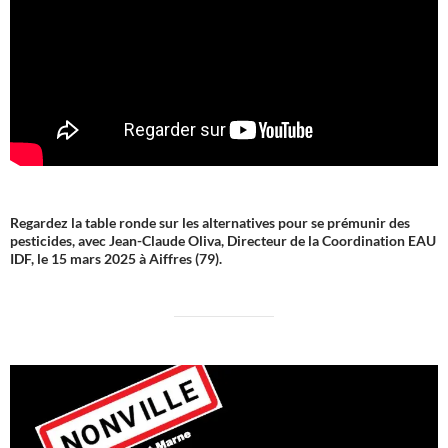
Regardez la table ronde sur les alternatives pour se prémunir des
pesticides, avec Jean-Claude Oliva, Directeur de la Coordination EAU
IDF, le 15 mars 2025 à Aiffres (79).