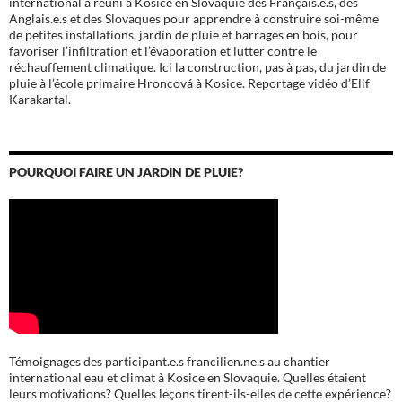
international a réuni à Kosice en Slovaquie des Français.e.s, des
Anglais.e.s et des Slovaques pour apprendre à construire soi-même
de petites installations, jardin de pluie et barrages en bois, pour
favoriser l’infiltration et l’évaporation et lutter contre le
réchauffement climatique. Ici la construction, pas à pas, du jardin de
pluie à l’école
primaire Hroncová à Kosice.
Reportage vidéo d’Elif
Karakartal.
POURQUOI FAIRE UN JARDIN DE PLUIE?
Témoignages des participant.e.s francilien.ne.s au chantier
international eau et climat à Kosice en Slovaquie. Quelles étaient
leurs motivations? Quelles leçons tirent-ils-elles de cette expérience?