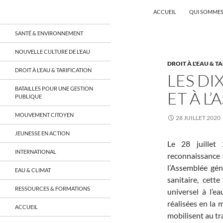
Recherche
Coordination EAU Île-de-France
ACCUEIL
QUI SOMMES
Aller
un réseau qui réunit citoyens et
SANTÉ & ENVIRONNEMENT
associations autour de la ressource
au
en eau en Île-de-France et sur tout le
contenu
NOUVELLE CULTURE DE L’EAU
territoire français, sur tous les
DROIT À L'EAU & T
aspects: social, environnemental,
DROIT À L’EAU & TARIFICATION
économique, juridique, de la santé,
LES DI
culturel…
BATAILLES POUR UNE GESTION
ET À L
PUBLIQUE
MOUVEMENT CITOYEN
28 JUILLET 2020
JEUNESSE EN ACTION
Le 28 juillet
INTERNATIONAL
reconnaissance 
l’Assemblée gén
EAU & CLIMAT
sanitaire, cett
RESSOURCES & FORMATIONS
universel à l’e
réalisées en la m
ACCUEIL
mobilisent au tra