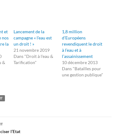
nt et
Lancement de la
1,8 million
e nos
campagne « l’eau est
d’Européens
re la
un droit ! »
revendiquent le droit
21 novembre 2019
à l’eau et à
0
Dans "Droit à l'eau &
l’assainissement
u &
Tarification"
10 décembre 2013
Dans "Batailles pour
une gestion publique"
IT
on
NT
ciser l’Etat