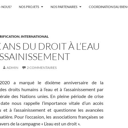
-NOUS?
NOS PROJETS
NOS PARTENAIRES
COORDINATION EAU BIE
ARIFICATION
,
INTERNATIONAL
X ANS DU DROIT À L’EAU
’ASSAINISSEMENT
ADMIN
2 COMMENTAIRES
 2020 a marqué le dixième anniversaire de la
des droits humains à l’eau et à l’assainissement par
érale des Nations unies. En pleine période de crise
e date nous rappelle l’importance vitale d’un accès
au et à l’assainissement et questionne les avancées
atière. Pour l’occasion, les associations françaises se
vers de la campagne « L’eau est un droit ».