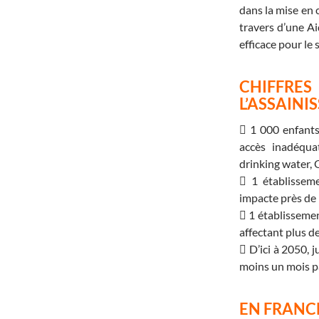
dans la mise en 
travers d’une A
efficace pour le 
CHIFFRES
L’ASSAIN
 1 000 enfants
accès inadéquat
drinking water,
 1 établisseme
impacte près de
 1 établissemen
affectant plus d
 D’ici à 2050, 
moins un mois pa
EN FRANCE