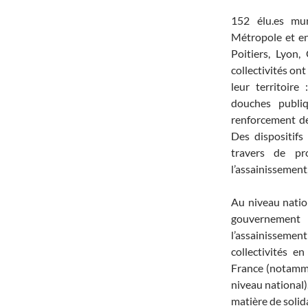
152 élu.es mun
Métropole et en
Poitiers, Lyon, 
collectivités ont
leur territoire
douches publiqu
renforcement de 
Des dispositifs
travers de pro
l’assainissement
Au niveau natio
gouvernement a
l’assainisseme
collectivités e
France (notamme
niveau national)
matière de solida