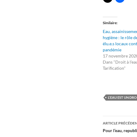
Similaire
Eau, assainisseme
hygiène : le rôle d
élu.e.s locaux cont
pandémie
17 novembre 202
Dans "Droit à l'ea
Tarification"
L'EAU EST UN DRO
Navigati
ARTICLE PRÉCÉDE
des
Pour l’eau, republi