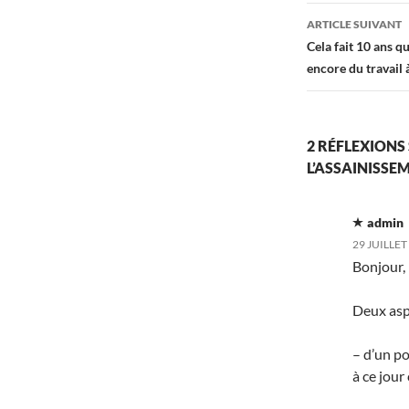
articles
ARTICLE SUIVANT
Cela fait 10 ans qu
encore du travail à
2 RÉFLEXIONS 
L’ASSAINISSE
admin
29 JUILLET
Bonjour,
Deux asp
– d’un po
à ce jour