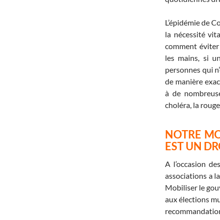
L’épidémie de C
la nécessité vita
comment éviter 
les mains, si u
personnes qui n’
de manière exac
à de nombreuse
choléra, la roug
NOTRE MO
EST UN DR
A l’occasion des
associations a la
Mobiliser le gou
aux élections mu
recommandation