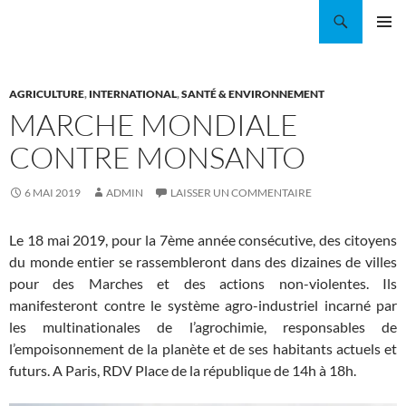
Aller
Recherche
Coordination EAU Île-de-France
au
MENU
contenu
PRINCI
AGRICULTURE
,
INTERNATIONAL
,
SANTÉ & ENVIRONNEMENT
MARCHE MONDIALE
CONTRE MONSANTO
6 MAI 2019
ADMIN
LAISSER UN COMMENTAIRE
Le 18 mai 2019, pour la 7ème année consécutive, des citoyens
du monde entier se rassembleront dans des dizaines de villes
pour des Marches et des actions non-violentes. Ils
manifesteront contre le système agro-industriel incarné par
les multinationales de l’agrochimie, responsables de
l’empoisonnement de la planète et de ses habitants actuels et
futurs. A Paris, RDV Place de la république de 14h à 18h.