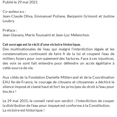
Publié le 29 mai 2021
Co-auteur.e.s :
Jean-Claude Oliva, Emmanuel Poilane, Benjamin Grimont et Justine
Loubry.
Préface :
Jean Glavany, Marie Toussaint et Jean-Luc Mélenchon.
Cet ouvrage est le récit d’une victoire historique.
Des multinationales de l’eau qui malgré l’interdiction légale et les
condamnations continuent de faire fi de la loi et coupent l’eau de
milliers foyers pour non-paiement des factures. Face à ces injustices,
des voix se sont fait entendre pour défendre un accès égalitaire à
cette source de vie.
Aux côtés de la Fondation Danielle Mitterrand et de la Coordination
EAU Ile-de-France, le courage de citoyens et citoyennes a déchiré le
silence imposé et clamé haut et fort les principes du droit à l’eau pour
tou.te.s !
Le 29 mai 2015, le conseil rend son verdict : l’interdiction de couper
la distribution de l’eau pour impayé est conforme à la Constitution.
La victoire est historique !