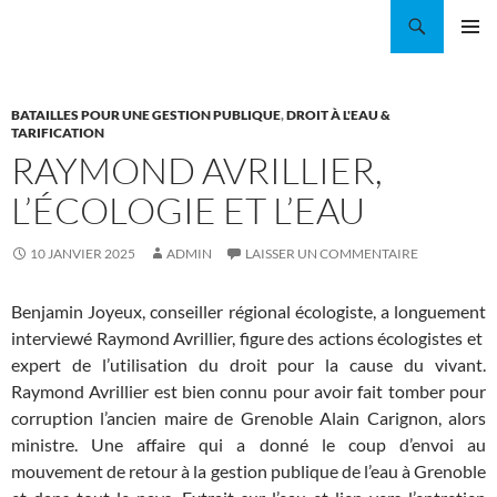
Aller
Recherche
Coordination EAU Île-de-France
au
MENU
contenu
PRINCI
BATAILLES POUR UNE GESTION PUBLIQUE
,
DROIT À L'EAU &
TARIFICATION
RAYMOND AVRILLIER,
L’ÉCOLOGIE ET L’EAU
10 JANVIER 2025
ADMIN
LAISSER UN COMMENTAIRE
Benjamin Joyeux, conseiller régional écologiste, a longuement
interviewé Raymond Avrillier, figure des actions écologistes et
expert de l’utilisation du droit pour la cause du vivant.
Raymond Avrillier est bien connu pour avoir fait tomber pour
corruption l’ancien maire de Grenoble Alain Carignon, alors
ministre. Une affaire qui a donné le coup d’envoi au
mouvement de retour à la gestion publique de l’eau à Grenoble