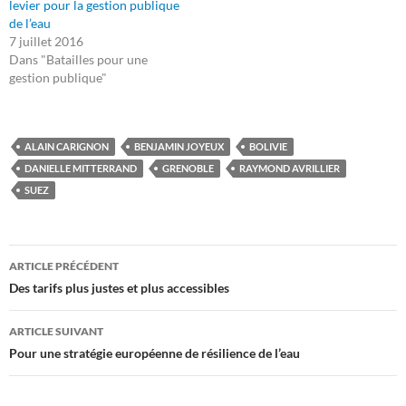
levier pour la gestion publique
de l’eau
7 juillet 2016
Dans "Batailles pour une
gestion publique"
ALAIN CARIGNON
BENJAMIN JOYEUX
BOLIVIE
DANIELLE MITTERRAND
GRENOBLE
RAYMOND AVRILLIER
SUEZ
Navigation
ARTICLE PRÉCÉDENT
des
Des tarifs plus justes et plus accessibles
articles
ARTICLE SUIVANT
Pour une stratégie européenne de résilience de l’eau