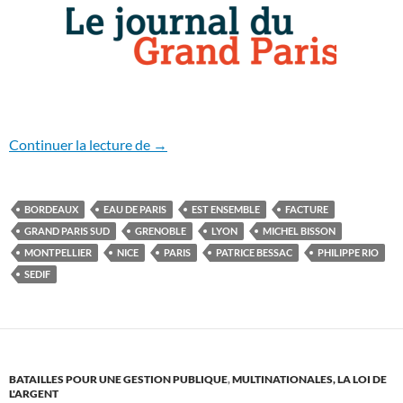
Le dogme de la délégation de service pub
Continuer la lecture de
→
BORDEAUX
EAU DE PARIS
EST ENSEMBLE
FACTURE
GRAND PARIS SUD
GRENOBLE
LYON
MICHEL BISSON
MONTPELLIER
NICE
PARIS
PATRICE BESSAC
PHILIPPE RIO
SEDIF
BATAILLES POUR UNE GESTION PUBLIQUE
,
MULTINATIONALES, LA LOI DE
L'ARGENT