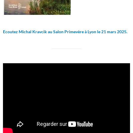
Ecoutez Michal Kravcik au Salon Primevère à Lyon le 21 mars 2025.