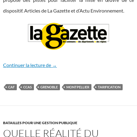
dispositif. Articles de La Gazette et d’Actu Environnement.
Des pistes pour généraliser la tarification
Continuer la lecture de
→
CAF
CCAS
GRENOBLE
MONTPELLIER
TARIFICATION
BATAILLES POUR UNE GESTION PUBLIQUE
QUELLE RÉALITÉ DU