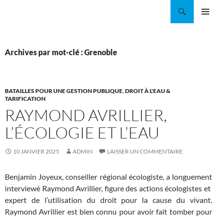
Aller
Recherche
Coordination EAU Île-de-France
au
MENU
contenu
PRINCI
Archives par mot-clé : Grenoble
BATAILLES POUR UNE GESTION PUBLIQUE
,
DROIT À L'EAU &
TARIFICATION
RAYMOND AVRILLIER,
L’ÉCOLOGIE ET L’EAU
10 JANVIER 2025
ADMIN
LAISSER UN COMMENTAIRE
Benjamin Joyeux, conseiller régional écologiste, a longuement
interviewé Raymond Avrillier, figure des actions écologistes et
expert de l’utilisation du droit pour la cause du vivant.
Raymond Avrillier est bien connu pour avoir fait tomber pour