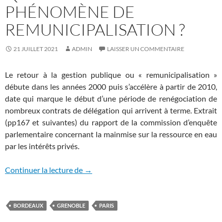
PHÉNOMÈNE DE
REMUNICIPALISATION ?
21 JUILLET 2021
ADMIN
LAISSER UN COMMENTAIRE
Le retour à la gestion publique ou « remunicipalisation »
débute dans les années 2000 puis s’accélère à partir de 2010,
date qui marque le début d’une période de renégociation de
nombreux contrats de délégation qui arrivent à terme. Extrait
(pp167 et suivantes) du rapport de la commission d’enquête
parlementaire concernant la mainmise sur la ressource en eau
par les intérêts privés.
Quelle réalité du phénomène de remunici
Continuer la lecture de
→
BORDEAUX
GRENOBLE
PARIS