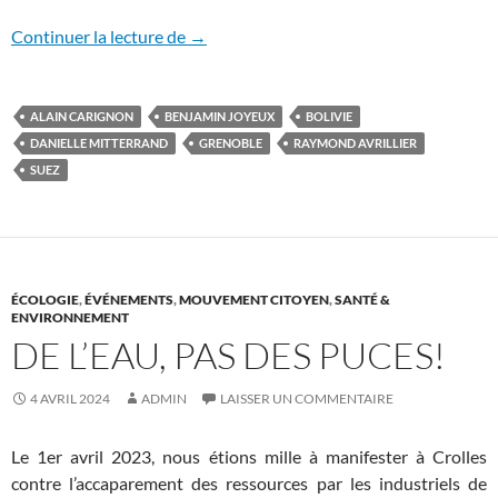
Raymond Avrillier, l’écologie et l’eau
Continuer la lecture de
→
ALAIN CARIGNON
BENJAMIN JOYEUX
BOLIVIE
DANIELLE MITTERRAND
GRENOBLE
RAYMOND AVRILLIER
SUEZ
ÉCOLOGIE
,
ÉVÉNEMENTS
,
MOUVEMENT CITOYEN
,
SANTÉ &
ENVIRONNEMENT
DE L’EAU, PAS DES PUCES!
4 AVRIL 2024
ADMIN
LAISSER UN COMMENTAIRE
Le 1er avril 2023, nous étions mille à manifester à Crolles
contre l’accaparement des ressources par les industriels de