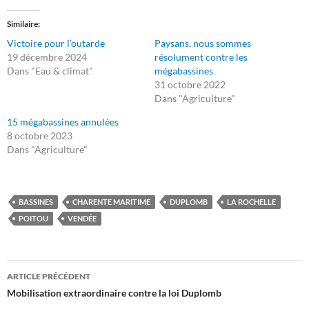
Similaire
Victoire pour l’outarde
Paysans, nous sommes
19 décembre 2024
résolument contre les
Dans "Eau & climat"
mégabassines
31 octobre 2022
Dans "Agriculture"
15 mégabassines annulées
8 octobre 2023
Dans "Agriculture"
BASSINES
CHARENTE MARITIME
DUPLOMB
LA ROCHELLE
POITOU
VENDÉE
Navigation
ARTICLE PRÉCÉDENT
des
Mobilisation extraordinaire contre la loi Duplomb