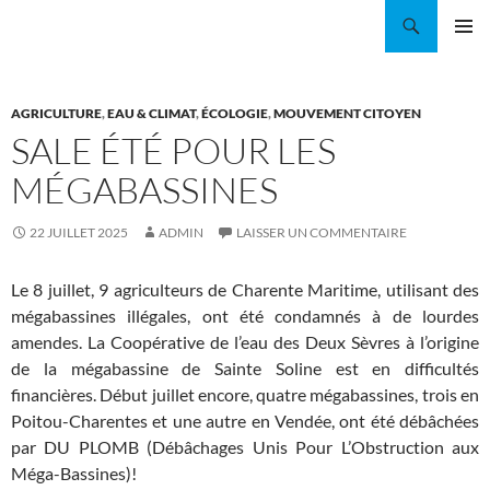
Aller
Recherche
Coordination EAU Île-de-France
au
MENU
contenu
PRINCI
AGRICULTURE
,
EAU & CLIMAT
,
ÉCOLOGIE
,
MOUVEMENT CITOYEN
SALE ÉTÉ POUR LES
MÉGABASSINES
22 JUILLET 2025
ADMIN
LAISSER UN COMMENTAIRE
Le 8 juillet, 9 agriculteurs de Charente Maritime, utilisant des
mégabassines illégales, ont été condamnés à de lourdes
amendes. La Coopérative de l’eau des Deux Sèvres à l’origine
de la mégabassine de Sainte Soline est en difficultés
financières. Début juillet encore, quatre mégabassines, trois en
Poitou-Charentes et une autre en Vendée, ont été débâchées
par DU PLOMB (Débâchages Unis Pour L’Obstruction aux
Méga-Bassines)!