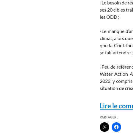
-Le besoin de ré
ses 20 cibles tra
les ODD ;
-Le manque d’amb
climat, alors qu
que la Contribu
se fait attendre ;
-Peu de référenc
Water Action A
2023, y compris s
situation de crise
Lire le co
PARTAGER :