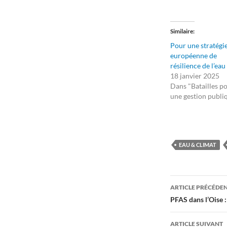
Similaire
Pour une stratégi
européenne de
résilience de l’eau
18 janvier 2025
Dans "Batailles p
une gestion publi
EAU & CLIMAT
Navigati
ARTICLE PRÉCÉDE
des
PFAS dans l’Oise
articles
ARTICLE SUIVANT