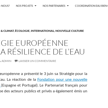
-NOUS?
NOS PROJETS
NOS PARTENAIRES
COORDINATION EAU BIE
 & CLIMAT
,
ÉCOLOGIE
,
INTERNATIONAL
,
NOUVELLE CULTURE
ÉGIE EUROPÉENNE
A RÉSILIENCE DE L’EAU
ADMIN
LAISSER UN COMMENTAIRE
uropéenne a présenté le 3 juin sa Stratégie pour la
’Eau. La réaction de la
Fondation pour une nouvelle
.
(Espagne et Portugal). Le Partenariat français pour
pe des acteurs publics et privés a également émis un