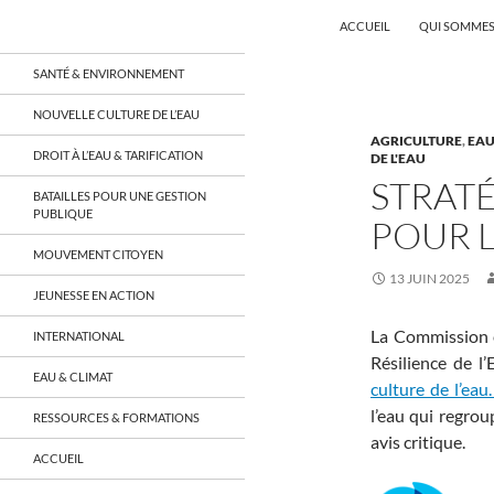
Recherche
Coordination EAU Île-de-France
ACCUEIL
QUI SOMMES
Aller
un réseau qui réunit citoyens et
SANTÉ & ENVIRONNEMENT
associations autour de la ressource
au
en eau en Île-de-France et sur tout le
contenu
NOUVELLE CULTURE DE L’EAU
territoire français, sur tous les
AGRICULTURE
,
EAU
aspects: social, environnemental,
DROIT À L’EAU & TARIFICATION
DE L'EAU
économique, juridique, de la santé,
culturel…
STRAT
BATAILLES POUR UNE GESTION
PUBLIQUE
POUR L
MOUVEMENT CITOYEN
13 JUIN 2025
JEUNESSE EN ACTION
La Commission e
INTERNATIONAL
Résilience de l
EAU & CLIMAT
culture de l’eau
l’eau qui regrou
RESSOURCES & FORMATIONS
avis critique.
ACCUEIL