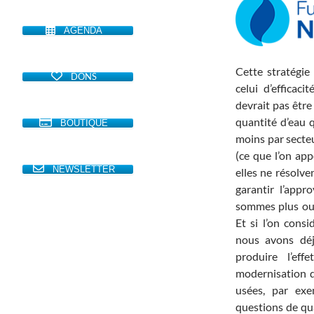
AGENDA
Cette stratégie 
DONS
celui d’efficac
devrait pas être 
quantité d’eau
BOUTIQUE
moins par secteu
(ce que l’on app
NEWSLETTER
elles ne résolv
garantir l’app
sommes plus ou 
Et si l’on cons
nous avons déj
produire l’ef
modernisation de
usées, par exe
questions de qua