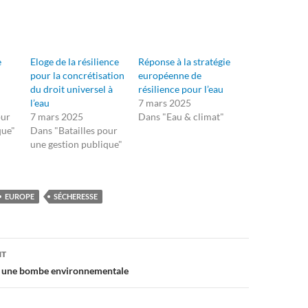
e
Eloge de la résilience
Réponse à la stratégie
pour la concrétisation
européenne de
du droit universel à
résilience pour l’eau
l’eau
7 mars 2025
our
7 mars 2025
Dans "Eau & climat"
que"
Dans "Batailles pour
une gestion publique"
EUROPE
SÉCHERESSE
on
NT
 : une bombe environnementale