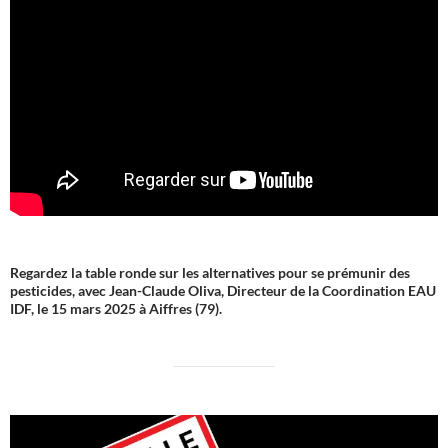
Regardez la table ronde sur les alternatives pour se prémunir des
pesticides, avec Jean-Claude Oliva, Directeur de la Coordination EAU
IDF, le 15 mars 2025 à Aiffres (79).