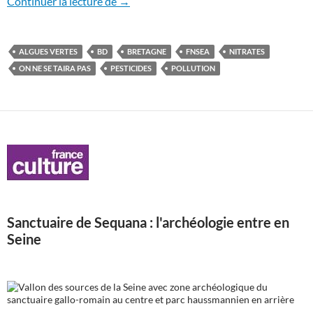
Algues vertes – L’histoire interdite
Continuer la lecture de
→
ALGUES VERTES
BD
BRETAGNE
FNSEA
NITRATES
ON NE SE TAIRA PAS
PESTICIDES
POLLUTION
Sanctuaire de Sequana : l'archéologie entre en
Seine