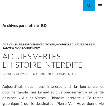
Aller
Recherche
Coordination EAU Île-de-France
au
MENU
contenu
PRINCI
Archives par mot-clé : BD
AGRICULTURE
,
MOUVEMENT CITOYEN
,
NOUVELLE CULTURE DE L'EAU
,
SANTÉ & ENVIRONNEMENT
ALGUES VERTES –
L’HISTOIRE INTERDITE
20 FÉVRIER 2021
ADMIN
UN COMMENTAIRE
Aujourd’hui, nous nous intéressons à la journaliste et
documentariste Inès Léraud et plus précisément à sa bande
dessinée « Algues Vertes : l’histoire interdite ». Ce roman
graphique à qui le dessinateur Pierre Van Hove donne vie