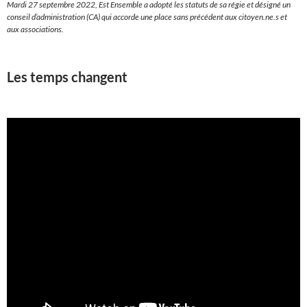
Mardi 27 septembre 2022, Est Ensemble a adopté les statuts de sa régie et désigné un
conseil d’administration (CA) qui accorde une place sans précédent aux citoyen.ne.s et
aux associations.
Les temps changent