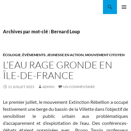
Aller
Recherche
Coordination EAU Île-de-France
au
MENU
contenu
PRINCI
Archives par mot-clé : Bernard Loup
ÉCOLOGIE
,
ÉVÉNEMENTS
,
JEUNESSE EN ACTION
,
MOUVEMENT CITOYEN
L’EAU RAGE GRONDE EN
ÎLE-DE-FRANCE
11 JUILLET 2023
ADMIN
UN COMMENTAIRE
Le premier juillet, le mouvement Extinction Rébellion a occupé
festivement une berge du bassin de la Villette dans l’objectif de
sensibiliser le public urbain aux problématiques
d’accaparement et d’exploitation de l’eau. Des conférences-
débats étaient organisées avec Bruno Tassin, professeur