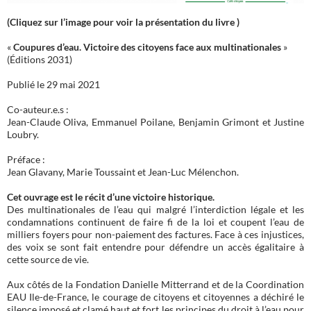
(Cliquez sur l’image pour voir la présentation du livre )
«
Coupures d’eau. Victoire des citoyens face aux multinationales
»
(Éditions 2031)
Publié le 29 mai 2021
Co-auteur.e.s :
Jean-Claude Oliva, Emmanuel Poilane, Benjamin Grimont et Justine
Loubry.
Préface :
Jean Glavany, Marie Toussaint et Jean-Luc Mélenchon.
Cet ouvrage est le récit d’une victoire historique.
Des multinationales de l’eau qui malgré l’interdiction légale et les
condamnations continuent de faire fi de la loi et coupent l’eau de
milliers foyers pour non-paiement des factures. Face à ces injustices,
des voix se sont fait entendre pour défendre un accès égalitaire à
cette source de vie.
Aux côtés de la Fondation Danielle Mitterrand et de la Coordination
EAU Ile-de-France, le courage de citoyens et citoyennes a déchiré le
silence imposé et clamé haut et fort les principes du droit à l’eau pour