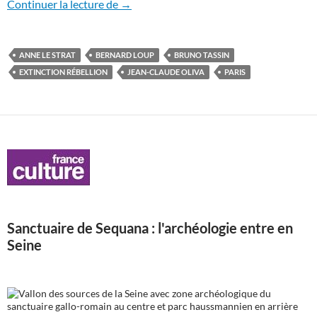
L’eau rage gronde en Île-de-France
Continuer la lecture de
→
ANNE LE STRAT
BERNARD LOUP
BRUNO TASSIN
EXTINCTION RÉBELLION
JEAN-CLAUDE OLIVA
PARIS
Sanctuaire de Sequana : l'archéologie entre en
Seine