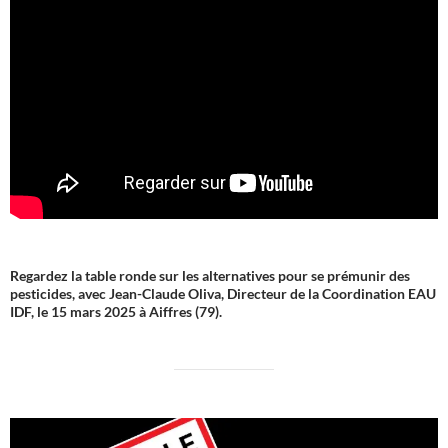
Regardez la table ronde sur les alternatives pour se prémunir des
pesticides, avec Jean-Claude Oliva, Directeur de la Coordination EAU
IDF, le 15 mars 2025 à Aiffres (79).