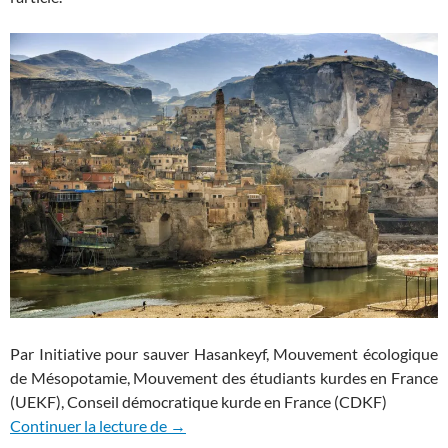
Par Initiative pour sauver Hasankeyf, Mouvement écologique
de Mésopotamie, Mouvement des étudiants kurdes en France
(UEKF), Conseil démocratique kurde en France (CDKF)
Non à la mise en eau du barrage d’Ilisu!
Continuer la lecture de
→