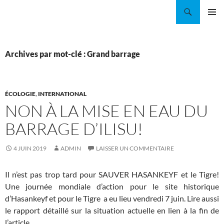
Aller
Recherche
Coordination EAU Île-de-France
au
MENU
contenu
PRINCI
Archives par mot-clé : Grand barrage
ÉCOLOGIE
,
INTERNATIONAL
NON À LA MISE EN EAU DU
BARRAGE D’ILISU!
4 JUIN 2019
ADMIN
LAISSER UN COMMENTAIRE
Il n’est pas trop tard pour SAUVER HASANKEYF et le Tigre!
Une journée mondiale d’action pour le site historique
d’Hasankeyf et pour le Tigre a eu lieu vendredi 7 juin. Lire aussi
le rapport détaillé sur la situation actuelle en lien à la fin de
l’article.