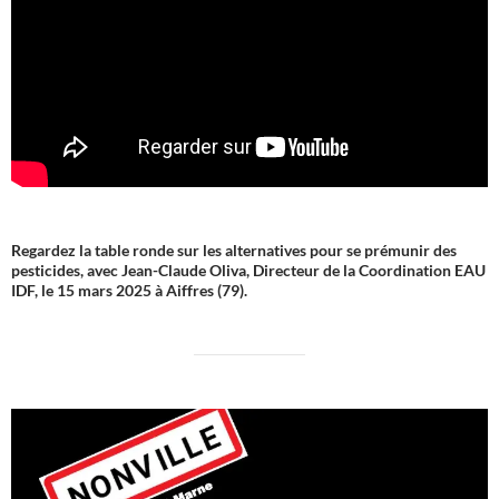
Regardez la table ronde sur les alternatives pour se prémunir des
pesticides, avec Jean-Claude Oliva, Directeur de la Coordination EAU
IDF, le 15 mars 2025 à Aiffres (79).