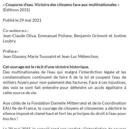
«
Coupures d’eau. Victoire des citoyens face aux multinationales
»
(Éditions 2031)
Publié le 29 mai 2021
Co-auteur.e.s :
Jean-Claude Oliva, Emmanuel Poilane, Benjamin Grimont et Justine
Loubry.
Préface :
Jean Glavany, Marie Toussaint et Jean-Luc Mélenchon.
Cet ouvrage est le récit d’une victoire historique.
Des multinationales de l’eau qui malgré l’interdiction légale et les
condamnations continuent de faire fi de la loi et coupent l’eau de
milliers foyers pour non-paiement des factures. Face à ces injustices,
des voix se sont fait entendre pour défendre un accès égalitaire à
cette source de vie.
Aux côtés de la Fondation Danielle Mitterrand et de la Coordination
EAU Ile-de-France, le courage de citoyens et citoyennes a déchiré le
silence imposé et clamé haut et fort les principes du droit à l’eau pour
tou.te.s !
Le 29 mai 2015, le conseil rend son verdict : l’interdiction de couper