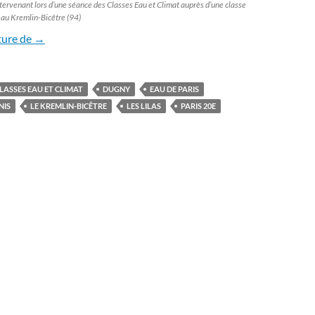
tervenant lors d’une séance des Classes Eau et Climat auprès d’une classe
 au Kremlin-Bicêtre (94)
Pour le climat, les élèves se jettent à l’eau
ture de
→
LASSES EAU ET CLIMAT
DUGNY
EAU DE PARIS
NIS
LE KREMLIN-BICÊTRE
LES LILAS
PARIS 20E