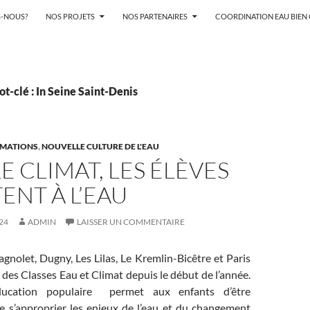
-NOUS?
NOS PROJETS
NOS PARTENAIRES
COORDINATION EAU BIE
t-clé : In Seine Saint-Denis
MATIONS
,
NOUVELLE CULTURE DE L'EAU
E CLIMAT, LES ÉLÈVES
TENT À L’EAU
24
ADMIN
LAISSER UN COMMENTAIRE
gnolet, Dugny, Les Lilas, Le Kremlin-Bicêtre et Paris
i des Classes Eau et Climat depuis le début de l’année.
ducation populaire permet aux enfants d’être
de s’approprier les enjeux de l’eau et du changement