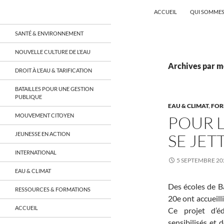
Recherche
Coordination EAU Île-de-France
ACCUEIL
QUI SOMMES
Aller
un réseau qui réunit citoyens et
SANTÉ & ENVIRONNEMENT
associations autour de la ressource
au
en eau en Île-de-France et sur tout le
contenu
NOUVELLE CULTURE DE L’EAU
territoire français, sur tous les
aspects: social, environnemental,
Archives par mo
DROIT À L’EAU & TARIFICATION
économique, juridique, de la santé,
culturel…
BATAILLES POUR UNE GESTION
PUBLIQUE
EAU & CLIMAT
,
FOR
MOUVEMENT CITOYEN
POUR L
JEUNESSE EN ACTION
SE JET
INTERNATIONAL
5 SEPTEMBRE 20
EAU & CLIMAT
Des écoles de Ba
RESSOURCES & FORMATIONS
20e ont accueill
ACCUEIL
Ce projet d’é
sensibilisés et 