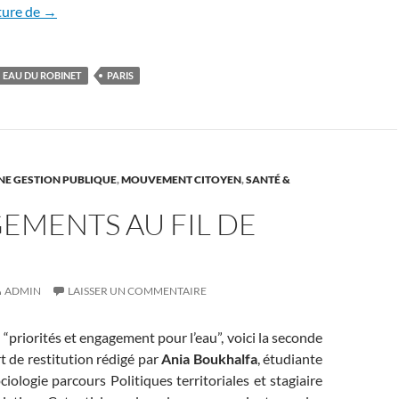
La consommation d’eau potable en forte baisse à Paris
ture de
→
EAU DU ROBINET
PARIS
NE GESTION PUBLIQUE
,
MOUVEMENT CITOYEN
,
SANTÉ &
EMENTS AU FIL DE
ADMIN
LAISSER UN COMMENTAIRE
 “priorités et engagement pour l’eau”, voici la seconde
t de restitution rédigé par
Ania Boukhalfa
, étudiante
iologie parcours Politiques territoriales et stagiaire