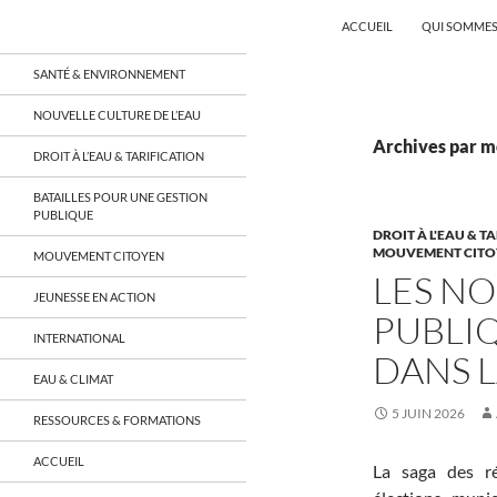
Recherche
Coordination EAU Île-de-France
ACCUEIL
QUI SOMMES
Aller
un réseau qui réunit citoyens et
SANTÉ & ENVIRONNEMENT
associations autour de la ressource
au
en eau en Île-de-France et sur tout le
contenu
NOUVELLE CULTURE DE L’EAU
territoire français, sur tous les
aspects: social, environnemental,
Archives par mo
DROIT À L’EAU & TARIFICATION
économique, juridique, de la santé,
culturel…
BATAILLES POUR UNE GESTION
PUBLIQUE
DROIT À L'EAU & T
MOUVEMENT CITO
MOUVEMENT CITOYEN
LES NO
JEUNESSE EN ACTION
PUBLIQ
INTERNATIONAL
DANS 
EAU & CLIMAT
5 JUIN 2026
RESSOURCES & FORMATIONS
ACCUEIL
La saga des ré