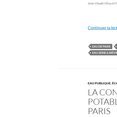
Jean-Claude Oliva et F
Continuer la lec
EAU DE PARIS
EAU SEINE & BIÈV
EAU PUBLIQUE
,
ÉC
LA CO
POTABL
PARIS