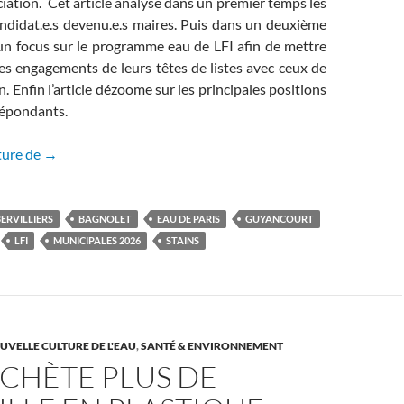
iation. Cet article
analyse dans un premier temps les
ndidat.e.s devenu.e.s maires. Puis dans un deuxième
 un focus sur le programme eau de LFI afin de mettre
es engagements de leurs têtes de listes avec ceux de
. Enfin l’article dézoome sur les principales positions
répondants.
Engagements au fil de l’eau
ture de
→
ERVILLIERS
BAGNOLET
EAU DE PARIS
GUYANCOURT
LFI
MUNICIPALES 2026
STAINS
UVELLE CULTURE DE L'EAU
,
SANTÉ & ENVIRONNEMENT
’ACHÈTE PLUS DE