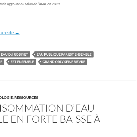
atah Aggoune au salon de l’AMIF en 2025
Les nouvelles régies publiques s’installent dans la durée
ture de
→
EAU DU ROBINET
EAU PUBLIQUE PAR EST ENSEMBLE
RE
EST ENSEMBLE
GRAND ORLY SEINE BIÈVRE
OLOGIE
,
RESSOURCES
NSOMMATION D’EAU
E EN FORTE BAISSE À