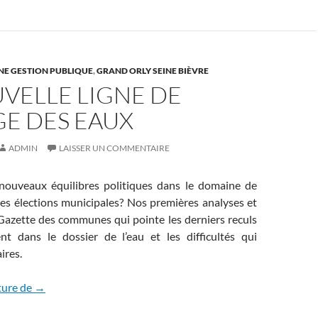
NE GESTION PUBLIQUE
,
GRAND ORLY SEINE BIÈVRE
VELLE LIGNE DE
GE DES EAUX
ADMIN
LAISSER UN COMMENTAIRE
nouveaux équilibres politiques dans le domaine de
 des élections municipales? Nos premières analyses et
 Gazette des communes qui pointe les derniers reculs
t dans le dossier de l’eau et les difficultés qui
ires.
La nouvelle ligne de partage des eaux
ture de
→