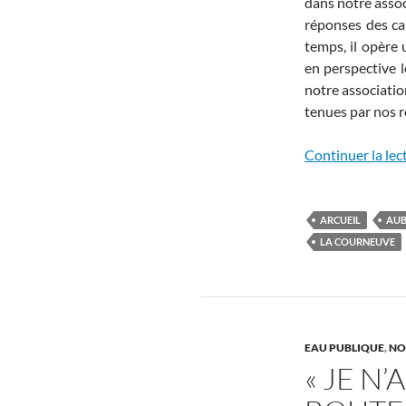
dans notre assoc
réponses des ca
temps, il opère
en perspective l
notre association
tenues par nos 
Continuer la lec
ARCUEIL
AUB
LA COURNEUVE
EAU PUBLIQUE
,
NO
« JE N