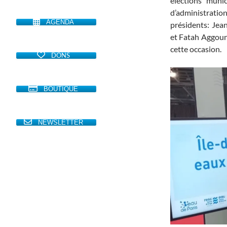
élections munic
d’administratio
AGENDA
présidents: Jea
et Fatah Aggoune
cette occasion.
DONS
BOUTIQUE
NEWSLETTER