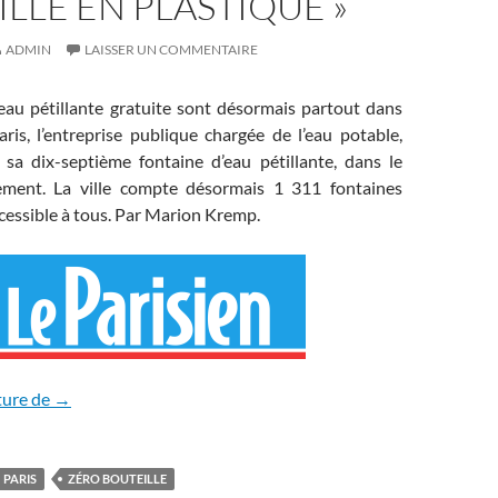
LLE EN PLASTIQUE »
ADMIN
LAISSER UN COMMENTAIRE
’eau pétillante gratuite sont désormais partout dans
ris, l’entreprise publique chargée de l’eau potable,
r sa dix-septième fontaine d’eau pétillante, dans le
sement. La ville compte désormais 1 311 fontaines
cessible à tous. Par Marion Kremp.
« Je n’achète plus de bouteille en plastique »
ture de
→
PARIS
ZÉRO BOUTEILLE