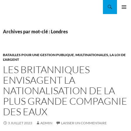
Aller
Recherche
Coordination EAU Île-de-France
au
MENU
contenu
PRINCI
Archives par mot-clé : Londres
BATAILLES POUR UNE GESTION PUBLIQUE
,
MULTINATIONALES, LA LOI DE
L'ARGENT
LES BRITANNIQUES
ENVISAGENT LA
NATIONALISATION DE LA
PLUS GRANDE COMPAGNIE
DES EAUX
3 JUILLET 2023
ADMIN
LAISSER UN COMMENTAIRE