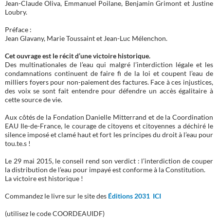
Jean-Claude Oliva, Emmanuel Poilane, Benjamin Grimont et Justine
Loubry.
Préface :
Jean Glavany, Marie Toussaint et Jean-Luc Mélenchon.
Cet ouvrage est le récit d’une victoire historique.
Des multinationales de l’eau qui malgré l’interdiction légale et les
condamnations continuent de faire fi de la loi et coupent l’eau de
milliers foyers pour non-paiement des factures. Face à ces injustices,
des voix se sont fait entendre pour défendre un accès égalitaire à
cette source de vie.
Aux côtés de la Fondation Danielle Mitterrand et de la Coordination
EAU Ile-de-France, le courage de citoyens et citoyennes a déchiré le
silence imposé et clamé haut et fort les principes du droit à l’eau pour
tou.te.s !
Le 29 mai 2015, le conseil rend son verdict : l’interdiction de couper
la distribution de l’eau pour impayé est conforme à la Constitution.
La victoire est historique !
Commandez le livre sur le site des
Éditions 2031 ICI
(utilisez le code COORDEAUIDF)