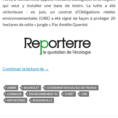
qui veut y installer une base de loisirs. La lutte a été
victorieuse : en juin, un contrat d’Obligations réelles
environnementales (
ORE
) a été signé de façon à protéger 20
hectares de cette «
jungle
». Par Amélie Quentel.
Près de Paris, les écolos obtiennent la p
Continuer la lecture de
→
ARBRE
BAGNOLET
COORDINATION EAU ÎLE-DE-FRANCE
CORNICHE
ENVIRONNEMENT 93
FORÊT
ORE
REPORTERRE
ROMAINVILLE