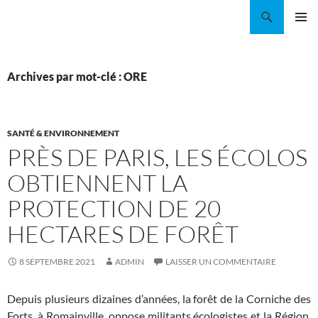
Aller
Recherche
Coordination EAU Île-de-France
au
MENU
contenu
PRINCI
Archives par mot-clé : ORE
SANTÉ & ENVIRONNEMENT
PRÈS DE PARIS, LES ÉCOLOS
OBTIENNENT LA
PROTECTION DE 20
HECTARES DE FORÊT
8 SEPTEMBRE 2021
ADMIN
LAISSER UN COMMENTAIRE
Depuis plusieurs dizaines d’années, la forêt de la Corniche des
Forts, à Romainville, oppose militants écologistes et la Région,