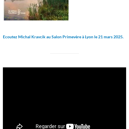
Ecoutez Michal Kravcik au Salon Primevère à Lyon le 21 mars 2025.