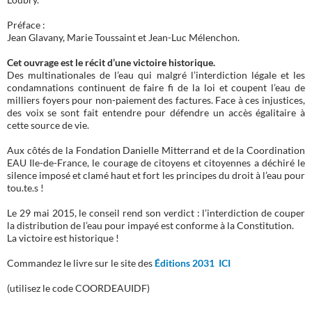
Loubry.
Préface :
Jean Glavany, Marie Toussaint et Jean-Luc Mélenchon.
Cet ouvrage est le récit d’une victoire historique.
Des multinationales de l’eau qui malgré l’interdiction légale et les
condamnations continuent de faire fi de la loi et coupent l’eau de
milliers foyers pour non-paiement des factures. Face à ces injustices,
des voix se sont fait entendre pour défendre un accès égalitaire à
cette source de vie.
Aux côtés de la Fondation Danielle Mitterrand et de la Coordination
EAU Ile-de-France, le courage de citoyens et citoyennes a déchiré le
silence imposé et clamé haut et fort les principes du droit à l’eau pour
tou.te.s !
Le 29 mai 2015, le conseil rend son verdict : l’interdiction de couper
la distribution de l’eau pour impayé est conforme à la Constitution.
La victoire est historique !
Commandez le livre sur le site des
Éditions 2031 ICI
(utilisez le code COORDEAUIDF)