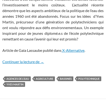
l’investissement le moins coûteux. L’actualité récente
démontre que les aspects ambitieux de la politique de l’eau des
années 1960 ont été abandonnés. Focus sur les idées d’Yves
Martin, précurseur d’une génération de polytechniciens qui
ont voulu répondre aux défis environnementaux. Un exemple
inspirant pour de jeunes diplomé.e.s de l’école polytechnique
remettant en cause l’avenir qui leur est promis?
Article de Gaia Lassaube publié dans
X-Alternative
.
Quand des polytechniciens menaient une 
Continuer la lecture de
→
AGENCES DE L'EAU
AGRICULTURE
BASSINES
POLYTECHNIQUE
YVES MARTIN