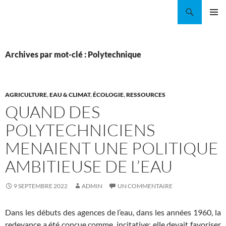
Aller
Recherche
Coordination EAU Île-de-France
au
MENU
contenu
PRINCI
Archives par mot-clé : Polytechnique
AGRICULTURE
,
EAU & CLIMAT
,
ÉCOLOGIE
,
RESSOURCES
QUAND DES
POLYTECHNICIENS
MENAIENT UNE POLITIQUE
AMBITIEUSE DE L’EAU
9 SEPTEMBRE 2022
ADMIN
UN COMMENTAIRE
Dans les débuts des agences de l’eau, dans les années 1960, la
redevance a été conçue comme incitative: elle devait favoriser