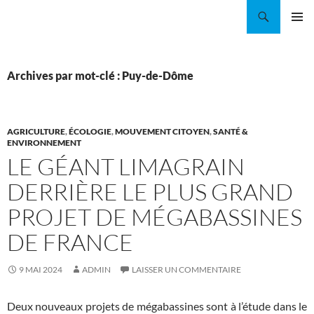
Aller
Recherche
Coordination EAU Île-de-France
au
MENU
contenu
PRINCI
Archives par mot-clé : Puy-de-Dôme
AGRICULTURE
,
ÉCOLOGIE
,
MOUVEMENT CITOYEN
,
SANTÉ &
ENVIRONNEMENT
LE GÉANT LIMAGRAIN
DERRIÈRE LE PLUS GRAND
PROJET DE MÉGABASSINES
DE FRANCE
9 MAI 2024
ADMIN
LAISSER UN COMMENTAIRE
Deux nouveaux projets de mégabassines sont à l’étude dans le