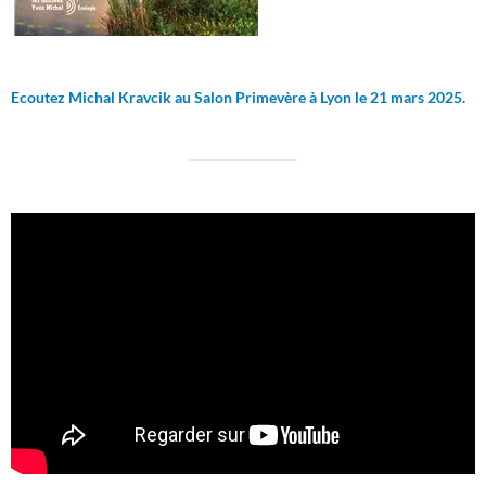
Ecoutez Michal Kravcik au Salon Primevère à Lyon le 21 mars 2025.