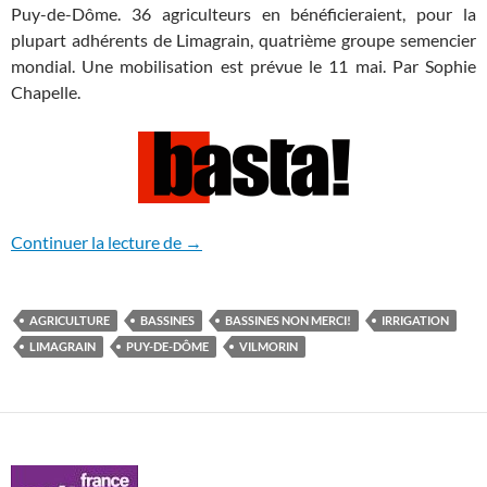
Puy-de-Dôme. 36 agriculteurs en bénéficieraient, pour la
plupart adhérents de Limagrain, quatrième groupe semencier
mondial. Une mobilisation est prévue le 11 mai. Par Sophie
Chapelle.
Le géant Limagrain derrière le plus gran
Continuer la lecture de
→
AGRICULTURE
BASSINES
BASSINES NON MERCI!
IRRIGATION
LIMAGRAIN
PUY-DE-DÔME
VILMORIN