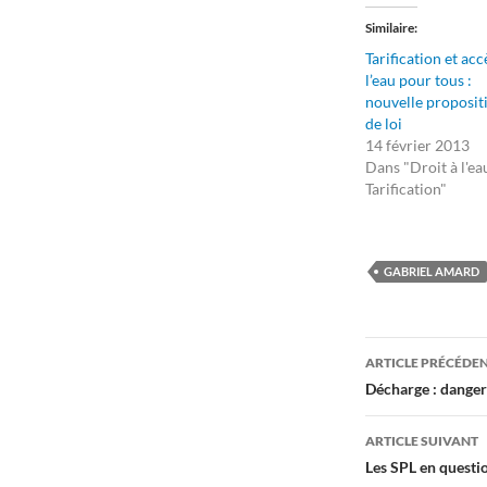
Similaire
Tarification et acc
l’eau pour tous :
nouvelle proposit
de loi
14 février 2013
Dans "Droit à l'ea
Tarification"
GABRIEL AMARD
Navigati
ARTICLE PRÉCÉDE
des
Décharge : danger
articles
ARTICLE SUIVANT
Les SPL en questi