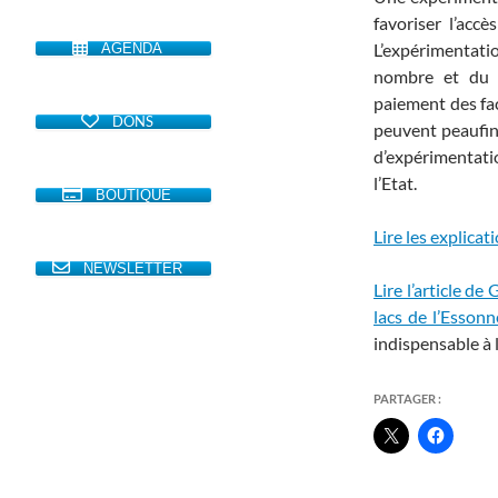
favoriser l’accè
L’expérimentatio
AGENDA
nombre et du r
paiement des fact
DONS
peuvent peaufin
d’expérimentat
l’Etat.
BOUTIQUE
Lire les explica
NEWSLETTER
Lire l’article d
lacs de l’Essonn
indispensable à l
PARTAGER :