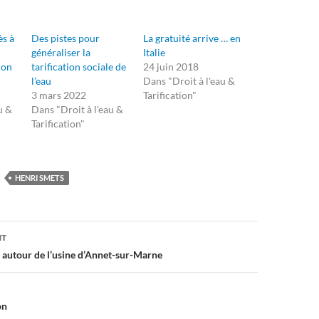
ès à
Des pistes pour
La gratuité arrive … en
généraliser la
Italie
ion
tarification sociale de
24 juin 2018
l’eau
Dans "Droit à l'eau &
3 mars 2022
Tarification"
u &
Dans "Droit à l'eau &
Tarification"
HENRI SMETS
on
NT
 autour de l’usine d’Annet-sur-Marne
on