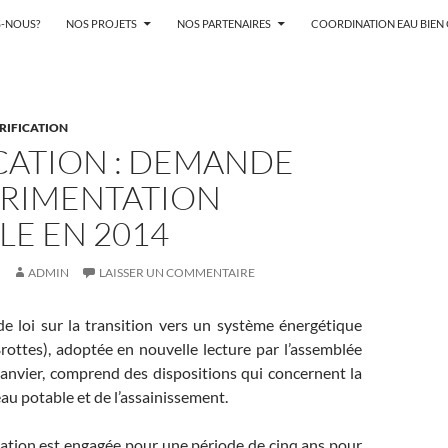
-NOUS?
NOS PROJETS
NOS PARTENAIRES
COORDINATION EAU BIE
ARIFICATION
CATION : DEMANDE
ÉRIMENTATION
LE EN 2014
ADMIN
LAISSER UN COMMENTAIRE
de loi sur la transition vers un système énergétique
Brottes), adoptée en nouvelle lecture par l’assemblée
janvier, comprend des dispositions qui concernent la
’eau potable et de l’assainissement.
tion est engagée pour une période de cinq ans pour