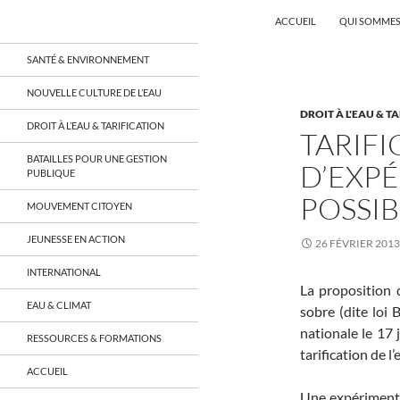
Recherche
Coordination EAU Île-de-France
ACCUEIL
QUI SOMMES
Aller
un réseau qui réunit citoyens et
SANTÉ & ENVIRONNEMENT
associations autour de la ressource
au
en eau en Île-de-France et sur tout le
contenu
NOUVELLE CULTURE DE L’EAU
territoire français, sur tous les
DROIT À L'EAU & T
aspects: social, environnemental,
DROIT À L’EAU & TARIFICATION
économique, juridique, de la santé,
TARIFI
culturel…
BATAILLES POUR UNE GESTION
D’EXP
PUBLIQUE
POSSIB
MOUVEMENT CITOYEN
JEUNESSE EN ACTION
26 FÉVRIER 2013
INTERNATIONAL
La proposition 
EAU & CLIMAT
sobre (dite loi 
nationale le 17 
RESSOURCES & FORMATIONS
tarification de l
ACCUEIL
Une expérimenta