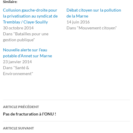
Similaire
Collusion gauche-droite pour
Débat citoyen sur la pollution
la privatisation au syndicat de
de la Marne
Tremblay / Claye-Souilly
14 juin 2016
30 octobre 2014
Dans "Mouvement citoyen"
Dans "Batailles pour une
gestion publique"
Nouvelle alerte sur l’eau
potable d’Annet sur Marne
23 janvier 2014
Dans "Santé &
Environnement"
Navigation
ARTICLE PRÉCÉDENT
des
Pas de fracturation à l’ONU !
articles
ARTICLE SUIVANT