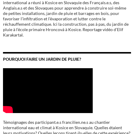
international a réuni à Kosice en Slovaquie des Français.e.s, des
Anglais.e.s et des Slovaques pour apprendre à construire soi-même
de petites installations, jardin de pluie et barrages en bois, pour
favoriser l’infiltration et l’évaporation et lutter contre le
réchauffement climatique. Ici la construction, pas à pas, du jardin de
pluie à l’école
primaire Hroncová à Kosice.
Reportage vidéo d’Elif
Karakartal.
POURQUOI FAIRE UN JARDIN DE PLUIE?
Témoignages des participant.e.s francilien.ne.s au chantier
international eau et climat à Kosice en Slovaquie. Quelles étaient
leurs motivations? Quelles leçons tirent-ils-elles de cette expérience?