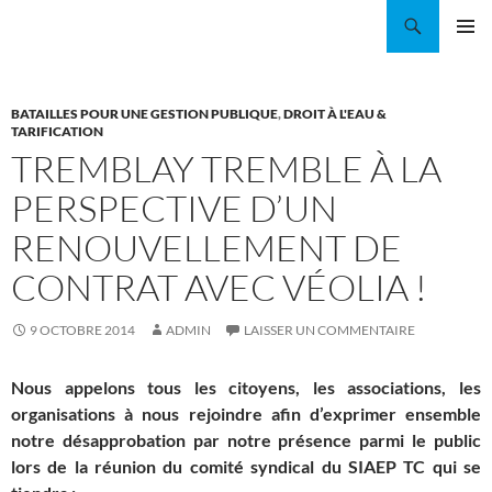
Aller
Recherche
Coordination EAU Île-de-France
au
MENU
contenu
PRINCI
BATAILLES POUR UNE GESTION PUBLIQUE
,
DROIT À L'EAU &
TARIFICATION
TREMBLAY TREMBLE À LA
PERSPECTIVE D’UN
RENOUVELLEMENT DE
CONTRAT AVEC VÉOLIA !
9 OCTOBRE 2014
ADMIN
LAISSER UN COMMENTAIRE
Nous appelons tous les citoyens, les associations, les
organisations à nous rejoindre afin d’exprimer ensemble
notre désapprobation par notre présence parmi le public
lors de la réunion du comité syndical du SIAEP TC qui se