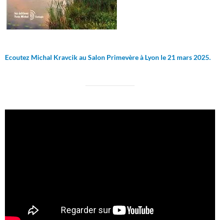
Ecoutez Michal Kravcik au Salon Primevère à Lyon le 21 mars 2025.