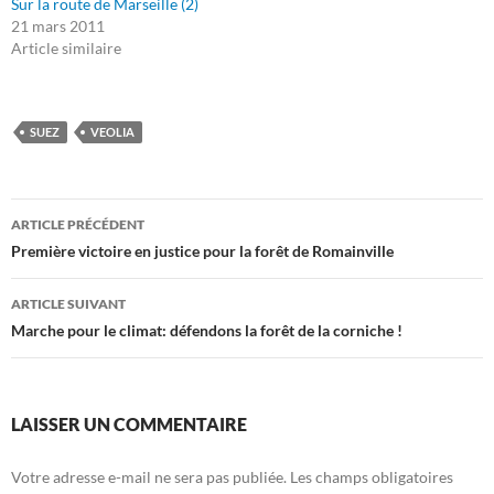
Sur la route de Marseille (2)
21 mars 2011
Article similaire
SUEZ
VEOLIA
Navigation
ARTICLE PRÉCÉDENT
des
Première victoire en justice pour la forêt de Romainville
articles
ARTICLE SUIVANT
Marche pour le climat: défendons la forêt de la corniche !
LAISSER UN COMMENTAIRE
Votre adresse e-mail ne sera pas publiée.
Les champs obligatoires