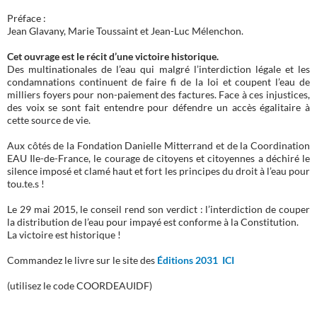
Préface :
Jean Glavany, Marie Toussaint et Jean-Luc Mélenchon.
Cet ouvrage est le récit d’une victoire historique.
Des multinationales de l’eau qui malgré l’interdiction légale et les
condamnations continuent de faire fi de la loi et coupent l’eau de
milliers foyers pour non-paiement des factures. Face à ces injustices,
des voix se sont fait entendre pour défendre un accès égalitaire à
cette source de vie.
Aux côtés de la Fondation Danielle Mitterrand et de la Coordination
EAU Ile-de-France, le courage de citoyens et citoyennes a déchiré le
silence imposé et clamé haut et fort les principes du droit à l’eau pour
tou.te.s !
Le 29 mai 2015, le conseil rend son verdict : l’interdiction de couper
la distribution de l’eau pour impayé est conforme à la Constitution.
La victoire est historique !
Commandez le livre sur le site des
Éditions 2031 ICI
(utilisez le code COORDEAUIDF)