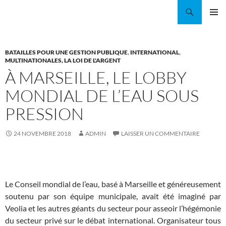
Aller
Recherche
Coordination EAU Île-de-France
au
MENU
contenu
PRINCI
BATAILLES POUR UNE GESTION PUBLIQUE
,
INTERNATIONAL
,
MULTINATIONALES, LA LOI DE L'ARGENT
À MARSEILLE, LE LOBBY
MONDIAL DE L’EAU SOUS
PRESSION
24 NOVEMBRE 2018
ADMIN
LAISSER UN COMMENTAIRE
Le Conseil mondial de l’eau, basé à Marseille et généreusement
soutenu par son équipe municipale, avait été imaginé par
Veolia et les autres géants du secteur pour asseoir l’hégémonie
du secteur privé sur le débat international. Organisateur tous