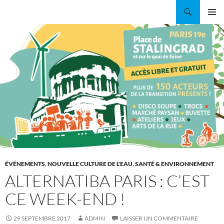
Aller
Recherche
Coordination EAU Île-de-France
au
MENU
contenu
PRINCI
ÉVÉNEMENTS
,
NOUVELLE CULTURE DE L'EAU
,
SANTÉ & ENVIRONNEMENT
ALTERNATIBA PARIS : C’EST
CE WEEK-END !
29 SEPTEMBRE 2017
ADMIN
LAISSER UN COMMENTAIRE