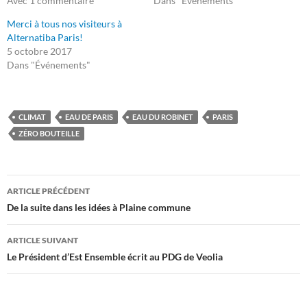
Avec 1 commentaire
Dans "Événements"
Merci à tous nos visiteurs à
Alternatiba Paris!
5 octobre 2017
Dans "Événements"
CLIMAT
EAU DE PARIS
EAU DU ROBINET
PARIS
ZÉRO BOUTEILLE
Navigation
ARTICLE PRÉCÉDENT
des
De la suite dans les idées à Plaine commune
articles
ARTICLE SUIVANT
Le Président d’Est Ensemble écrit au PDG de Veolia