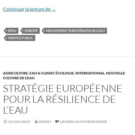
Les régies publiques menacées par des 
Continuer la lecture de
→
EPSU
EUROPE
MOUVEMENT EUROPÉEN POUR L'EAU
SERVICE PUBLIC
AGRICULTURE
,
EAU & CLIMAT
,
ÉCOLOGIE
,
INTERNATIONAL
,
NOUVELLE
CULTURE DE L'EAU
STRATÉGIE EUROPÉENNE
POUR LA RÉSILIENCE DE
L’EAU
13 JUIN 2025
ADMIN
LAISSER UN COMMENTAIRE