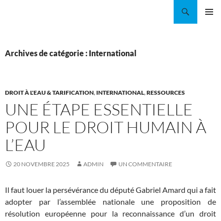
Aller
Recherche
Coordination EAU Île-de-France
au
MENU
contenu
PRINCI
Archives de catégorie : International
DROIT À L'EAU & TARIFICATION
,
INTERNATIONAL
,
RESSOURCES
UNE ÉTAPE ESSENTIELLE
POUR LE DROIT HUMAIN À
L’EAU
20 NOVEMBRE 2025
ADMIN
UN COMMENTAIRE
Il faut louer la persévérance du député Gabriel Amard qui a fait
adopter par l’assemblée nationale une proposition de
résolution européenne pour la reconnaissance d’un droit