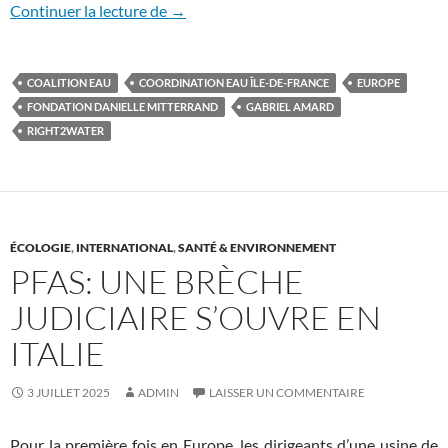
Une étape essentielle pour le droit humai
Continuer la lecture de
→
COALITION EAU
COORDINATION EAU ÎLE-DE-FRANCE
EUROPE
FONDATION DANIELLE MITTERRAND
GABRIEL AMARD
RIGHT2WATER
ÉCOLOGIE
,
INTERNATIONAL
,
SANTÉ & ENVIRONNEMENT
PFAS: UNE BRÈCHE
JUDICIAIRE S’OUVRE EN
ITALIE
3 JUILLET 2025
ADMIN
LAISSER UN COMMENTAIRE
Pour la première fois en Europe, les dirigeants d’une usine de