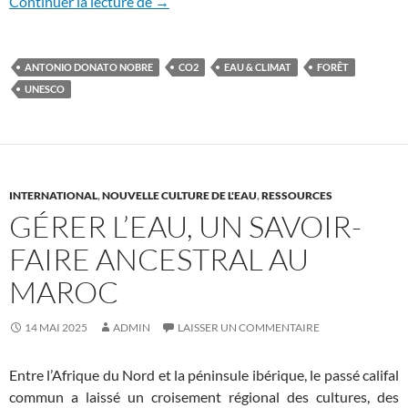
Faut-il reconsidérer l’objectif de zéro é
Continuer la lecture de
→
ANTONIO DONATO NOBRE
CO2
EAU & CLIMAT
FORÊT
UNESCO
INTERNATIONAL
,
NOUVELLE CULTURE DE L'EAU
,
RESSOURCES
GÉRER L’EAU, UN SAVOIR-
FAIRE ANCESTRAL AU
MAROC
14 MAI 2025
ADMIN
LAISSER UN COMMENTAIRE
Entre l’Afrique du Nord et la péninsule ibérique, le passé califal
commun a laissé un croisement régional des cultures, des