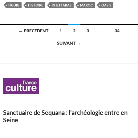
FIGUIG
HISTOIRE
KHETTARAS
MAROC
OASIS
Navigation
← PRÉCÉDENT
1
2
3
…
34
des
SUIVANT →
articles
Sanctuaire de Sequana : l'archéologie entre en
Seine