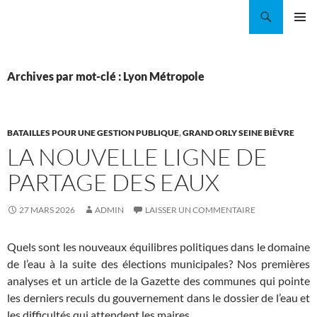
Aller
Recherche
Coordination EAU Île-de-France
au
MENU
contenu
PRINCI
Archives par mot-clé : Lyon Métropole
BATAILLES POUR UNE GESTION PUBLIQUE
,
GRAND ORLY SEINE BIÈVRE
LA NOUVELLE LIGNE DE
PARTAGE DES EAUX
27 MARS 2026
ADMIN
LAISSER UN COMMENTAIRE
Quels sont les nouveaux équilibres politiques dans le domaine
de l’eau à la suite des élections municipales? Nos premières
analyses et un article de la Gazette des communes qui pointe
les derniers reculs du gouvernement dans le dossier de l’eau et
les difficultés qui attendent les maires.