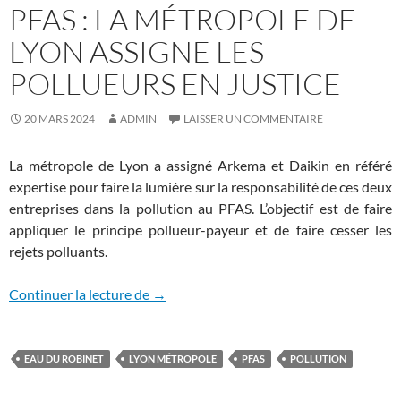
PFAS : LA MÉTROPOLE DE
LYON ASSIGNE LES
POLLUEURS EN JUSTICE
20 MARS 2024
ADMIN
LAISSER UN COMMENTAIRE
La métropole de Lyon a assigné Arkema et Daikin en référé
expertise pour faire la lumière sur la responsabilité de ces deux
entreprises dans la pollution au PFAS. L’objectif est de faire
appliquer le principe pollueur-payeur et de faire cesser les
rejets polluants.
PFAS : la métropole de Lyon assigne les p
Continuer la lecture de
→
EAU DU ROBINET
LYON MÉTROPOLE
PFAS
POLLUTION