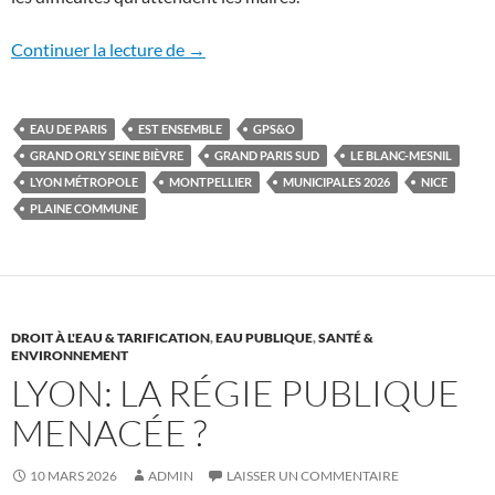
La nouvelle ligne de partage des eaux
Continuer la lecture de
→
EAU DE PARIS
EST ENSEMBLE
GPS&O
GRAND ORLY SEINE BIÈVRE
GRAND PARIS SUD
LE BLANC-MESNIL
LYON MÉTROPOLE
MONTPELLIER
MUNICIPALES 2026
NICE
PLAINE COMMUNE
DROIT À L'EAU & TARIFICATION
,
EAU PUBLIQUE
,
SANTÉ &
ENVIRONNEMENT
LYON: LA RÉGIE PUBLIQUE
MENACÉE ?
10 MARS 2026
ADMIN
LAISSER UN COMMENTAIRE