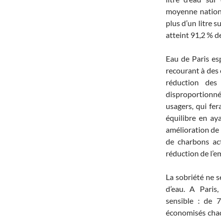
moyenne national
plus d’un litre s
atteint 91,2 % 
Eau de Paris e
recourant à des 
réduction des
disproportionné
usagers, qui fer
équilibre en aya
amélioration de l
de charbons act
réduction de l’em
La sobriété ne se
d’eau. A Paris
sensible : de 
économisés chaq