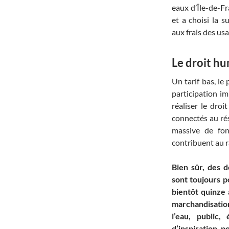
eaux d’Île-de-Fr
et a choisi la 
aux frais des usa
Le droit hu
Un tarif bas, le
participation i
réaliser le dro
connectés au rése
massive de fon
contribuent au r
Bien sûr, des d
sont toujours po
bientôt quinze 
marchandisatio
l’eau, public
d’inspiration 