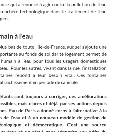
ance qui a renoncé à agir contre la pollution de l’eau
surenchère technologique dans le traitement de l’eau
gers.
main à l’eau
 plus bas de toute l’Île-de-France, auquel s’ajoute une
mportante au fonds de solidarité logement permet de
it humain à l’eau pour tous les usagers domestiques
au. Pour les autres, vivant dans la rue, l’installation
taines répond à leur besoin vital. Ces fontaines
afraichissement en période de canicule.
éfauts sont toujours à corriger, des améliorations
ssibles, mais d’ores et déjà, par ses actions depuis
ans, Eau de Paris a donné corps à l’alternative à la
n de l’eau et à un nouveau modèle de gestion de
, écologique et démocratique. C’est une source
pour tous et un atout pour répondre aux défis du