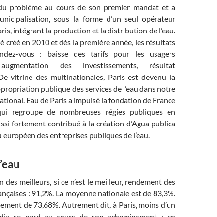
 du problème au cours de son premier mandat et a
nicipalisation, sous la forme d’un seul opérateur
ris, intégrant la production et la distribution de l’eau.
té créé en 2010 et dès la première année, les résultats
ndez-vous : baisse des tarifs pour les usagers
 augmentation des investissements, résultat
De vitrine des multinationales, Paris est devenu la
appropriation publique des services de l’eau dans notre
national. Eau de Paris a impulsé la fondation de France
qui regroupe de nombreuses régies publiques en
ussi fortement contribué à la création d’Agua publica
u européen des entreprises publiques de l’eau.
d’eau
n des meilleurs, si ce n’est le meilleur, rendement des
rançaises : 91,2%. La moyenne nationale est de 83,3%.
ement de 73,68%. Autrement dit, à Paris, moins d’un
r dix se perd au cours de son acheminement ; en