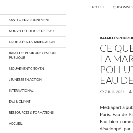
Recherche
Coordination EAU Île-de-France
ACCUEIL
QUI SOMMES
Aller
un réseau qui réunit citoyens et
SANTÉ & ENVIRONNEMENT
associations autour de la ressource
au
en eau en Île-de-France et sur tout le
contenu
NOUVELLE CULTURE DE L’EAU
territoire français, sur tous les
BATAILLES POUR U
aspects: social, environnemental,
DROIT À L’EAU & TARIFICATION
économique, juridique, de la santé,
CE QU
culturel…
BATAILLES POUR UNE GESTION
LA MA
PUBLIQUE
POLLUT
MOUVEMENT CITOYEN
EAU DE
JEUNESSE EN ACTION
INTERNATIONAL
7 JUIN 2024
EAU & CLIMAT
Médiapart a publi
RESSOURCES & FORMATIONS
Paris. Eau de P
Eau bien commu
ACCUEIL
développé par