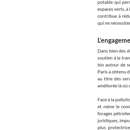
potable qui per
espaces verts, à 
contribue à réd
qui ne nécessiten
L’engageme
Dans bien des do
soutien à la tran
bio autour de s
Paris a obtenu d
au titre des serv
améliorée là où 
Face à la pollut
et mène le com
forages pétrolie
juridiques, impu
plus protectric