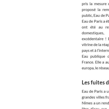
pris la mesure
proposé la remu
public, Eau de Pa
Eau de Paris a é
ont été au re
domestiques,
excédentaire ! 
vitrine de la ré
pays et à l’inter
Eau publique 
France. Elle a a
europa, le résea
Les fuites 
Eau de Paris a u
grandes villes f
Nîmes a un rend
litre d’eau su