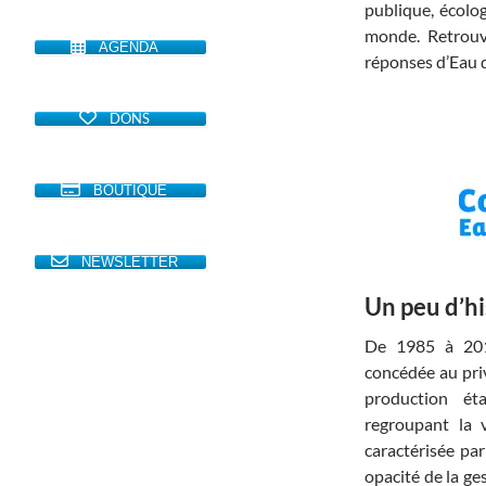
publique, écolo
monde. Retrouve
AGENDA
réponses d’Eau d
DONS
BOUTIQUE
NEWSLETTER
Un peu d’hi
De 1985 à 2010
concédée au privé
production ét
regroupant la v
caractérisée pa
opacité de la ge