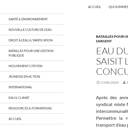
Recherche
Coordination EAU Île-de-France
ACCUEIL
QUI SOMMES
Aller
un réseau qui réunit citoyens et
SANTÉ & ENVIRONNEMENT
associations autour de la ressource
au
en eau en Île-de-France et sur tout le
contenu
NOUVELLE CULTURE DE L’EAU
territoire français, sur tous les
BATAILLES POUR U
aspects: social, environnemental,
DROIT À L’EAU & TARIFICATION
L'ARGENT
économique, juridique, de la santé,
culturel…
EAU DU
BATAILLES POUR UNE GESTION
PUBLIQUE
SAISIT
MOUVEMENT CITOYEN
CONC
JEUNESSE EN ACTION
2 MAI 2024
INTERNATIONAL
Après des anné
EAU & CLIMAT
syndicat mixte 
RESSOURCES & FORMATIONS
intercommunalité
Permettre la r
ACCUEIL
transport d’eau