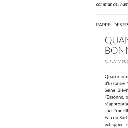
commun de l’human
RAPPEL DES E
QUAN
BON
7 JANVIER 
Quatre int
d’Essonne, 
Seine Bièv
l’Essonne, 
réappropri
sud Francili
Eau du Sud 
échapper e