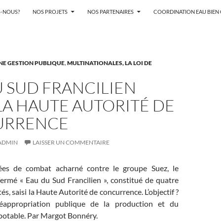
-NOUS?
NOS PROJETS
NOS PARTENAIRES
COORDINATION EAU BIE
NE GESTION PUBLIQUE
,
MULTINATIONALES, LA LOI DE
 SUD FRANCILIEN
 LA HAUTE AUTORITÉ DE
URRENCE
ADMIN
LAISSER UN COMMENTAIRE
es de combat acharné contre le groupe Suez, le
fermé « Eau du Sud Francilien », constitué de quatre
s, saisi la Haute Autorité de concurrence. L’objectif ?
éappropriation publique de la production et du
 potable. Par Margot Bonnéry.