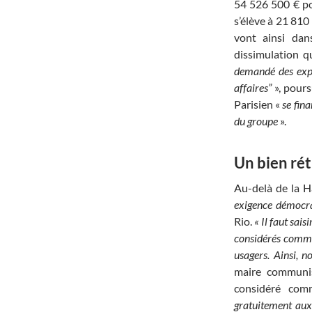
54 526 500 € po
s’élève à 21 810 
vont ainsi dan
dissimulation q
demandé des expl
affaires”
», pours
Parisien
«
se fin
du groupe
».
Un bien ré
Au-delà de la H
exigence démocrat
Rio.
« Il faut sais
considérés comme 
usagers. Ainsi, n
maire communis
considéré co
gratuitement aux