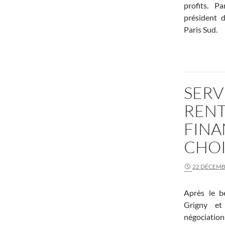
profits. P
président 
Paris Sud.
SER
RENT
FINA
CHOI
22 DÉCEMB
Après le 
Grigny et 
négociation