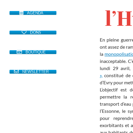
AGENDA
DONS
En pleine guerr
ont assez de ram
BOUTIQUE
la
monopolisatio
inacceptable. C
lundi 29 avril
NEWSLETTER
»,
constitué de q
d’Evry pour mettr
L’objectif est
permettre la r
transport d’eau 
l’Essonne, le s
pour reprendre
exorbitants et a
aux habitants de