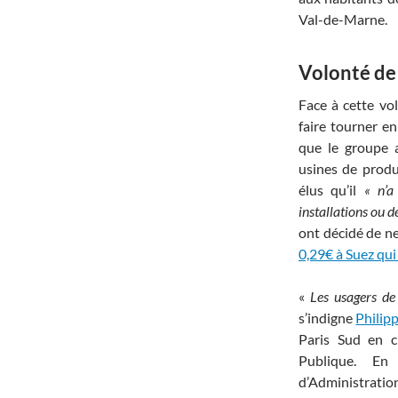
Val-de-Marne.
Volonté de
Face à cette vo
faire tourner e
que le groupe 
usines de produ
élus qu’il
« n’a
installations ou d
ont décidé de ne
0,29€ à Suez qui
«
Les usagers de 
s’indigne
Philip
Paris Sud en c
Publique. En
d’Administration