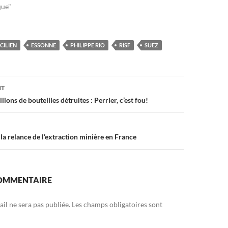
que"
CILIEN
ESSONNE
PHILIPPE RIO
RISF
SUEZ
on
NT
ions de bouteilles détruites : Perrier, c’est fou!
 la relance de l’extraction minière en France
COMMENTAIRE
il ne sera pas publiée.
Les champs obligatoires sont