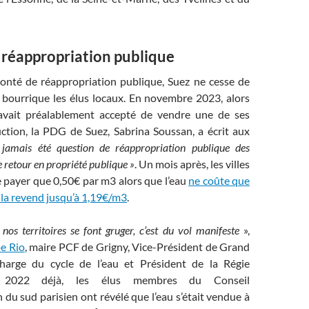
 réappropriation publique
lonté de réappropriation publique, Suez ne cesse de
n bourrique les élus locaux. En novembre 2023, alors
avait préalablement accepté de vendre une de ses
ction, la PDG de Suez, Sabrina Soussan, a écrit aux
 jamais été question de réappropriation publique des
e retour en propriété publique »
. Un mois après, les villes
 payer que 0,50€ par m3 alors que l’eau
ne coûte que
 la revend jusqu’à 1,19€/m3
.
nos territoires se font gruger, c’est du vol manifeste
»,
pe Rio
, maire PCF de Grigny, Vice-Président de Grand
harge du cycle de l’eau et Président de la Régie
 2022 déjà, les élus membres du Conseil
 du sud parisien ont révélé que l’eau s’était vendue à