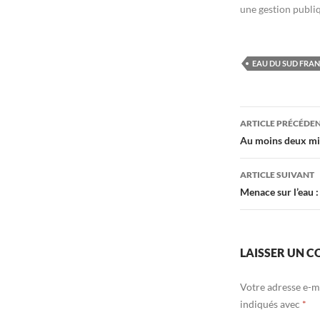
une gestion publi
EAU DU SUD FRAN
Navigati
ARTICLE PRÉCÉDE
des
Au moins deux mill
articles
ARTICLE SUIVANT
Menace sur l’eau :
LAISSER UN 
Votre adresse e-ma
indiqués avec
*