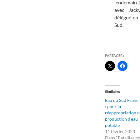
lendemain à
avec Jacky
délégué en 
Sud.
PARTAGER :
Similaire
Eau du Sud Franci
: pour la
réappropriation d
production d’eau
potable
11 février 2023
Dans "Batailles p