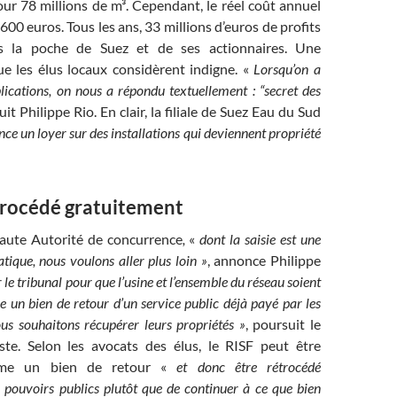
ur 78 millions de m³. Cependant, le réel coût annuel
600 euros. Tous les ans, 33 millions d’euros de profits
s la poche de Suez et de ses actionnaires. Une
ue les élus locaux considèrent indigne. «
Lorsqu’on a
ications, on nous a répondu textuellement : “secret des
uit Philippe Rio.
En clair, la filiale de Suez Eau du Sud
ance un loyer sur des installations qui deviennent propriété
trocédé gratuitement
aute Autorité de concurrence
,
«
dont la saisie est une
ique, nous voulons aller plus loin »
, annonce Philippe
ir le tribunal pour que l’usine et l’ensemble du réseau soient
un bien de retour d’un service public déjà payé par les
ous souhaitons récupérer leurs propriétés »
, poursuit le
te. Selon les avocats des élus, le RISF peut être
mme un bien de retour «
et donc être rétrocédé
 pouvoirs publics plutôt que de continuer à ce que bien