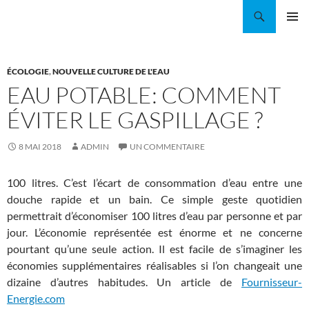
Aller
Recherche
Coordination EAU Île-de-France
au
MENU
contenu
PRINCI
ÉCOLOGIE
,
NOUVELLE CULTURE DE L'EAU
EAU POTABLE: COMMENT
ÉVITER LE GASPILLAGE ?
8 MAI 2018
ADMIN
UN COMMENTAIRE
100 litres. C’est l’écart de consommation d’eau entre une
douche rapide et un bain. Ce simple geste quotidien
permettrait d’économiser 100 litres d’eau par personne et par
jour. L’économie représentée est énorme et ne concerne
pourtant qu’une seule action. Il est facile de s’imaginer les
économies supplémentaires réalisables si l’on changeait une
dizaine d’autres habitudes. Un article de
Fournisseur-
Energie.com