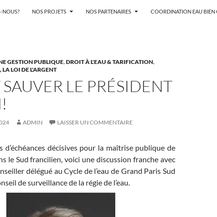
-NOUS?
NOS PROJETS
NOS PARTENAIRES
COORDINATION EAU BIE
NE GESTION PUBLIQUE
,
DROIT À L'EAU & TARIFICATION
,
LA LOI DE L'ARGENT
T SAUVER LE PRÉSIDENT
!
024
ADMIN
LAISSER UN COMMENTAIRE
s d’échéances décisives pour la maîtrise publique de
ns le Sud francilien, voici une discussion franche avec
onseiller délégué au Cycle de l’eau de Grand Paris Sud
eil de surveillance de la régie de l’eau.