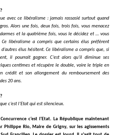
 ?
que avec ce libéralisme : jamais rassasié surtout quand
gros. Alors une fois, deux fois, trois fois, vous menacez
ndarmes et la quatrième fois, vous le décidez et … vous
! Ce libéralisme a compris que certains élus préfèrent
e d’autres élus hésitent. Ce libéralisme a compris que, si
sent, il pourrait gagner. C’est alors qu’il diminue ses
ques centimes et récupère le double, voire le triple en
un crédit et son allongement du remboursement des
des 20 ans.
 ?
que c’est l’Etat qui est silencieux.
a Concurrence c’est l’Etat. La République maintenant
par Philippe Rio, Maire de Grigny, sur les agissements
Sud Francilien. Le dossier est lourd. Il s’agit tout de