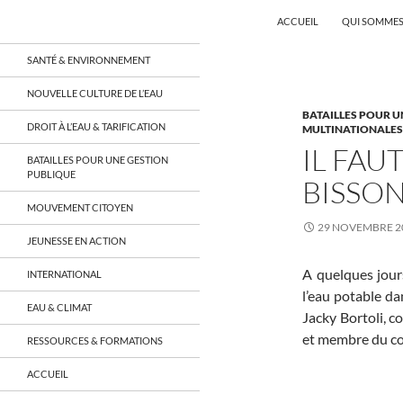
Recherche
Coordination EAU Île-de-France
ACCUEIL
QUI SOMMES
Aller
un réseau qui réunit citoyens et
SANTÉ & ENVIRONNEMENT
associations autour de la ressource
au
en eau en Île-de-France et sur tout le
contenu
NOUVELLE CULTURE DE L’EAU
territoire français, sur tous les
BATAILLES POUR U
aspects: social, environnemental,
DROIT À L’EAU & TARIFICATION
MULTINATIONALES, 
économique, juridique, de la santé,
culturel…
IL FAU
BATAILLES POUR UNE GESTION
PUBLIQUE
BISSON
MOUVEMENT CITOYEN
29 NOVEMBRE 2
JEUNESSE EN ACTION
A quelques jour
INTERNATIONAL
l’eau potable da
EAU & CLIMAT
Jacky Bortoli, c
et membre du cons
RESSOURCES & FORMATIONS
ACCUEIL