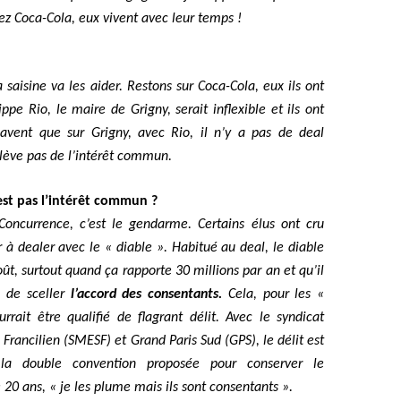
z Coca-Cola, eux vivent avec leur temps !
a saisine va les aider. Restons sur Coca-Cola, eux ils ont
ppe Rio, le maire de Grigny, serait inflexible et ils ont
 savent que sur Grigny, avec Rio, il n’y a pas de deal
relève pas de l’intérêt commun.
est pas l’intérêt commun ?
 Concurrence, c’est le gendarme. Certains élus ont cru
r à
dealer avec le « diable ». Habitué au deal, le diable
ût, surtout quand ça rapporte 30 millions par an et qu’il
é de sceller
l’accord des consentants.
Cela, pour les «
rait être qualifié de flagrant délit. Avec le syndicat
Francilien (SMESF) et Grand Paris Sud (GPS), le délit est
 la double convention proposée pour conserver le
 20 ans,
«
je les plume mais ils sont consentants
».