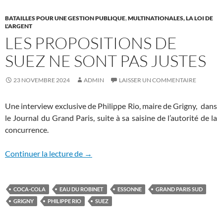
BATAILLES POUR UNE GESTION PUBLIQUE
,
MULTINATIONALES, LA LOI DE
L'ARGENT
LES PROPOSITIONS DE
SUEZ NE SONT PAS JUSTES
23 NOVEMBRE 2024
ADMIN
LAISSER UN COMMENTAIRE
Une interview exclusive de Philippe Rio, maire de Grigny, dans
le Journal du Grand Paris, suite à sa saisine de l’autorité de la
concurrence.
Les propositions de Suez ne sont pas jus
Continuer la lecture de
→
COCA-COLA
EAU DU ROBINET
ESSONNE
GRAND PARIS SUD
GRIGNY
PHILIPPE RIO
SUEZ