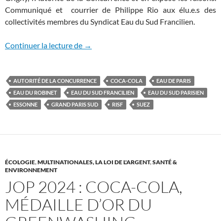
Communiqué et courrier de Philippe Rio aux élu.e.s des
collectivités membres du Syndicat Eau du Sud Francilien.
Grigny saisit l’Autorité de la Concurrenc
Continuer la lecture de
→
AUTORITÉ DE LA CONCURRENCE
COCA-COLA
EAU DE PARIS
EAU DU ROBINET
EAU DU SUD FRANCILIEN
EAU DU SUD PARISIEN
ESSONNE
GRAND PARIS SUD
RISF
SUEZ
ÉCOLOGIE
,
MULTINATIONALES, LA LOI DE L'ARGENT
,
SANTÉ &
ENVIRONNEMENT
JOP 2024 : COCA-COLA,
MÉDAILLE D’OR DU