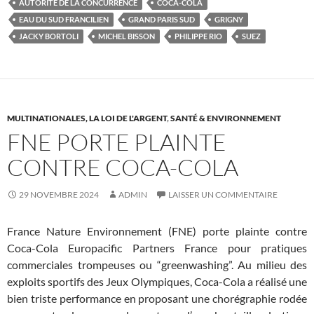
AUTORITÉ DE LA CONCURRENCE
COCA-COLA
EAU DU SUD FRANCILIEN
GRAND PARIS SUD
GRIGNY
JACKY BORTOLI
MICHEL BISSON
PHILIPPE RIO
SUEZ
MULTINATIONALES, LA LOI DE L'ARGENT
,
SANTÉ & ENVIRONNEMENT
FNE PORTE PLAINTE
CONTRE COCA-COLA
29 NOVEMBRE 2024
ADMIN
LAISSER UN COMMENTAIRE
France Nature Environnement (
FNE
) porte plainte contre
Coca-Cola Europacific Partners France pour pratiques
commerciales trompeuses ou “greenwashing”. Au milieu des
exploits sportifs des Jeux Olympiques, Coca-Cola a réalisé une
bien triste performance en proposant une chorégraphie rodée