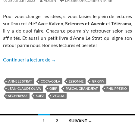
28 JUILLET 2023
ADMIN
LAISSER UN COMMENTAIRE
Pour vous changer les idées, si vous faisiez le plein de lectures
sur l’eau cet été? Avec
Kaizen
,
Sciences et Avenir
et
Télérama
,
il y a de quoi faire. Chacun.e pourra s’y retrouver selon ses
affinités. Et aussi un petit livre d’Anne Le Strat qui signe son
retour parmi nous. Bonnes lectures et bel été!
De l’eau pour tou.te.s
Continuer la lecture de
→
ANNE LE STRAT
COCA-COLA
ESSONNE
GRIGNY
JEAN-CLAUDE OLIVA
OIBP
PASCAL GRANDJEAT
PHILIPPE RIO
SÉCHERESSE
SUEZ
VEOLIA
Navigation
1
2
SUIVANT →
des