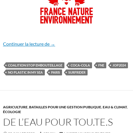
JOP 2024 : Coca-Cola, médaille d’or du
Continuer la lecture de
→
COALITION STOP EMBOUTEILLAGE
COCA-COLA
FNE
JOP2024
NO PLASTIC IN MY SEA
PARIS
SURFRIDER
AGRICULTURE
,
BATAILLES POUR UNE GESTION PUBLIQUE
,
EAU & CLIMAT
,
ÉCOLOGIE
DE L’EAU POUR TOU.TE.S