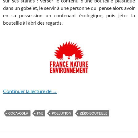
sur ses stands : verser le contenu d’une bouteille plastique
dans un gobelet, le servir à une personne qui pense alors avoir
en sa possession un contenant écologique, puis jeter la
bouteille à l’abri des regards.
FNE porte plainte contre Coca-Cola
Continuer la lecture de
→
COCA-COLA
FNE
POLLUTION
ZÉRO BOUTEILLE