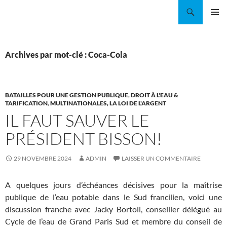
Aller
Recherche
Coordination EAU Île-de-France
au
MENU
contenu
PRINCI
Archives par mot-clé : Coca-Cola
BATAILLES POUR UNE GESTION PUBLIQUE
,
DROIT À L'EAU &
TARIFICATION
,
MULTINATIONALES, LA LOI DE L'ARGENT
IL FAUT SAUVER LE
PRÉSIDENT BISSON!
29 NOVEMBRE 2024
ADMIN
LAISSER UN COMMENTAIRE
A quelques jours d’échéances décisives pour la maîtrise
publique de l’eau potable dans le Sud francilien, voici une
discussion franche avec Jacky Bortoli, conseiller délégué au
Cycle de l’eau de Grand Paris Sud et membre du conseil de