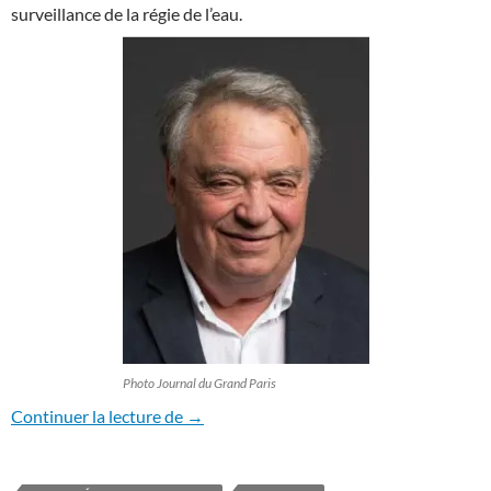
surveillance de la régie de l’eau.
Photo Journal du Grand Paris
Il faut sauver le Président Bisson!
Continuer la lecture de
→