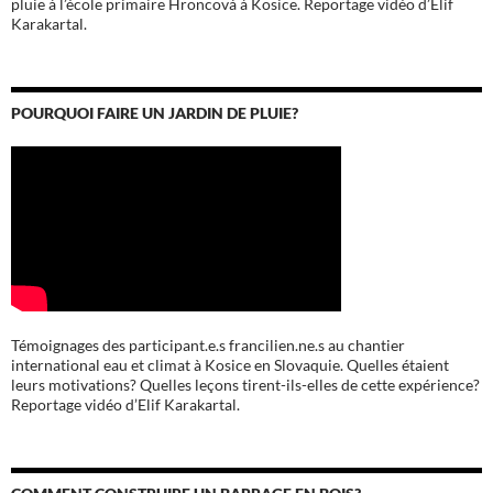
pluie à l’école
primaire Hroncová à Kosice.
Reportage vidéo d’Elif
Karakartal.
POURQUOI FAIRE UN JARDIN DE PLUIE?
Témoignages des participant.e.s francilien.ne.s au chantier
international eau et climat à Kosice en Slovaquie. Quelles étaient
leurs motivations? Quelles leçons tirent-ils-elles de cette expérience?
Reportage vidéo d’Elif Karakartal.
COMMENT CONSTRUIRE UN BARRAGE EN BOIS?