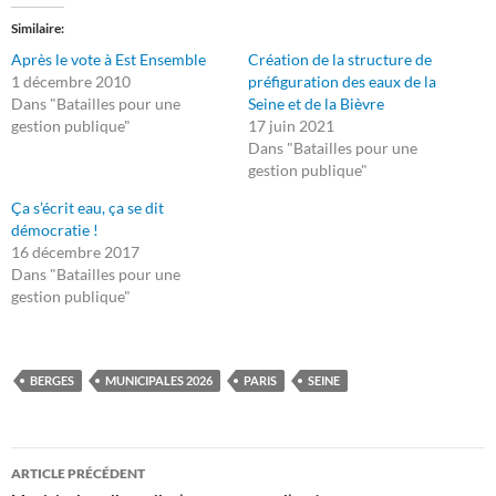
Similaire
Après le vote à Est Ensemble
Création de la structure de
1 décembre 2010
préfiguration des eaux de la
Dans "Batailles pour une
Seine et de la Bièvre
gestion publique"
17 juin 2021
Dans "Batailles pour une
gestion publique"
Ça s’écrit eau, ça se dit
démocratie !
16 décembre 2017
Dans "Batailles pour une
gestion publique"
BERGES
MUNICIPALES 2026
PARIS
SEINE
Navigation
ARTICLE PRÉCÉDENT