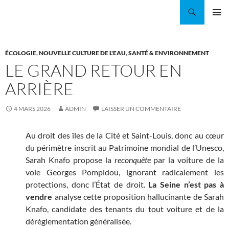
Aller
Recherche
Coordination EAU Île-de-France
au
MENU
contenu
PRINCI
ÉCOLOGIE
,
NOUVELLE CULTURE DE L'EAU
,
SANTÉ & ENVIRONNEMENT
LE GRAND RETOUR EN
ARRIÈRE
4 MARS 2026
ADMIN
LAISSER UN COMMENTAIRE
Au droit des îles de la Cité et Saint-Louis, donc au cœur
du périmètre inscrit au Patrimoine mondial de l’Unesco,
Sarah Knafo propose la
reconquête
par la voiture de la
voie Georges Pompidou, ignorant radicalement les
protections, donc l’État de droit.
La Seine n’est pas à
vendre
analyse cette proposition hallucinante de Sarah
Knafo, candidate des tenants du tout voiture et de la
dérèglementation généralisée.