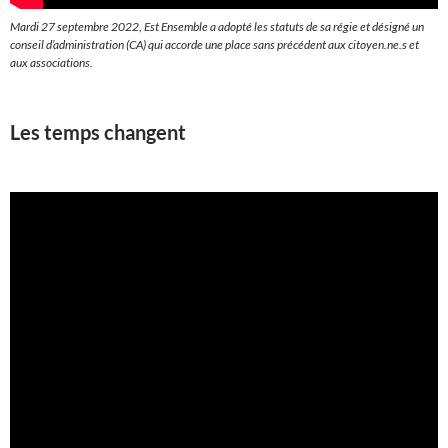
Mardi 27 septembre 2022, Est Ensemble a adopté les statuts de sa régie et désigné un
conseil d’administration (CA) qui accorde une place sans précédent aux citoyen.ne.s et
aux associations.
Les temps changent