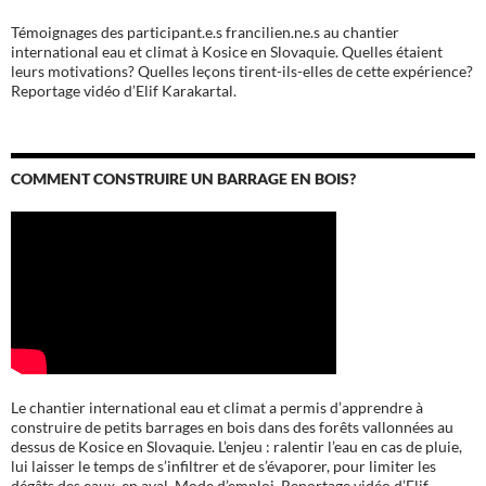
Témoignages des participant.e.s francilien.ne.s au chantier
international eau et climat à Kosice en Slovaquie. Quelles étaient
leurs motivations? Quelles leçons tirent-ils-elles de cette expérience?
Reportage vidéo d’Elif Karakartal.
COMMENT CONSTRUIRE UN BARRAGE EN BOIS?
Le chantier international eau et climat a permis d’apprendre à
construire de petits barrages en bois dans des forêts vallonnées au
dessus de Kosice en Slovaquie. L’enjeu : ralentir l’eau en cas de pluie,
lui laisser le temps de s’infiltrer et de s’évaporer, pour limiter les
dégâts des eaux en aval. Mode d’emploi. Reportage vidéo d’Elif