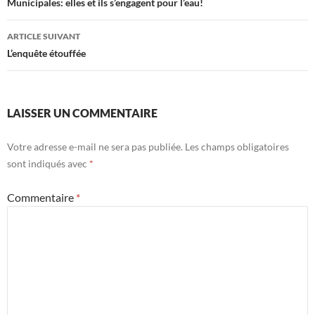
des
Municipales: elles et ils s’engagent pour l’eau!
articles
ARTICLE SUIVANT
L’enquête étouffée
LAISSER UN COMMENTAIRE
Votre adresse e-mail ne sera pas publiée.
Les champs obligatoires
sont indiqués avec
*
Commentaire
*