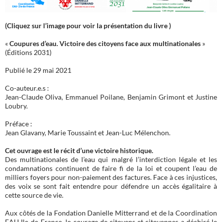
(Cliquez sur l’image pour voir la présentation du livre )
«
Coupures d’eau. Victoire des citoyens face aux multinationales
»
(Éditions 2031)
Publié le 29 mai 2021
Co-auteur.e.s :
Jean-Claude Oliva, Emmanuel Poilane, Benjamin Grimont et Justine
Loubry.
Préface :
Jean Glavany, Marie Toussaint et Jean-Luc Mélenchon.
Cet ouvrage est le récit d’une victoire historique.
Des multinationales de l’eau qui malgré l’interdiction légale et les
condamnations continuent de faire fi de la loi et coupent l’eau de
milliers foyers pour non-paiement des factures. Face à ces injustices,
des voix se sont fait entendre pour défendre un accès égalitaire à
cette source de vie.
Aux côtés de la Fondation Danielle Mitterrand et de la Coordination
EAU Ile-de-France, le courage de citoyens et citoyennes a déchiré le