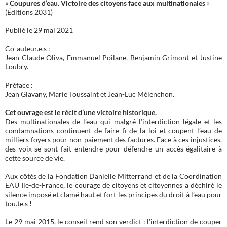
«
Coupures d’eau. Victoire des citoyens face aux multinationales
»
(Éditions 2031)
Publié le 29 mai 2021
Co-auteur.e.s :
Jean-Claude Oliva, Emmanuel Poilane, Benjamin Grimont et Justine
Loubry.
Préface :
Jean Glavany, Marie Toussaint et Jean-Luc Mélenchon.
Cet ouvrage est le récit d’une victoire historique.
Des multinationales de l’eau qui malgré l’interdiction légale et les
condamnations continuent de faire fi de la loi et coupent l’eau de
milliers foyers pour non-paiement des factures. Face à ces injustices,
des voix se sont fait entendre pour défendre un accès égalitaire à
cette source de vie.
Aux côtés de la Fondation Danielle Mitterrand et de la Coordination
EAU Ile-de-France, le courage de citoyens et citoyennes a déchiré le
silence imposé et clamé haut et fort les principes du droit à l’eau pour
tou.te.s !
Le 29 mai 2015, le conseil rend son verdict : l’interdiction de couper