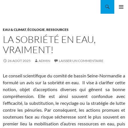
Aller
Recherche
Coordination EAU Île-de-France
au
MENU
contenu
PRINCI
EAU & CLIMAT
,
ÉCOLOGIE
,
RESSOURCES
LA SOBRIÉTÉ EN EAU,
VRAIMENT!
26 AOÛT 2025
ADMIN
LAISSER UN COMMENTAIRE
Le conseil scientifique du comité de bassin Seine-Normandie a
formulé un avis sur la sobriété en eau. Il vise à clarifier cette
notion, objet d’acceptions diverses qui gênent sa bonne
compréhension. Elle est ainsi souvent confondue avec
l’efficacité, la substitution, le recyclage ou la stratégie de lutte
contre les pénuries. Par conséquent, les actions promues et
soutenues face au risque sécheresse sont le plus souvent en
premier lieu la mobilisation d’autres ressources en eau, puis