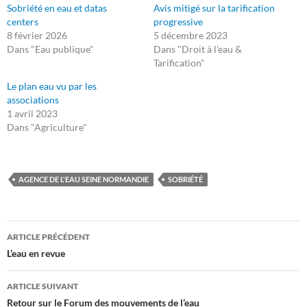
Sobriété en eau et datas
Avis mitigé sur la tarification
centers
progressive
8 février 2026
5 décembre 2023
Dans "Eau publique"
Dans "Droit à l'eau &
Tarification"
Le plan eau vu par les
associations
1 avril 2023
Dans "Agriculture"
AGENCE DE L'EAU SEINE NORMANDIE
SOBRIÉTÉ
Navigation
ARTICLE PRÉCÉDENT
des
L’eau en revue
articles
ARTICLE SUIVANT
Retour sur le Forum des mouvements de l’eau