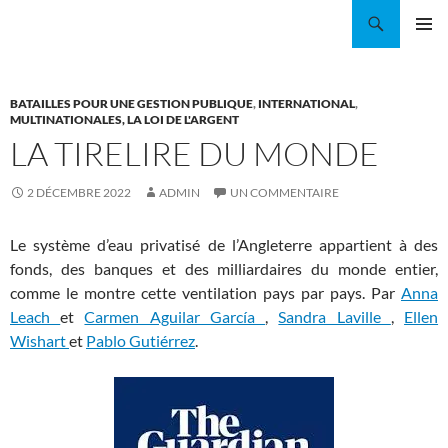
Aller
Recherche
Coordination EAU Île-de-France
au
MENU
contenu
PRINCI
BATAILLES POUR UNE GESTION PUBLIQUE
,
INTERNATIONAL
,
MULTINATIONALES, LA LOI DE L'ARGENT
LA TIRELIRE DU MONDE
2 DÉCEMBRE 2022
ADMIN
UN COMMENTAIRE
Le système d’eau privatisé de l’Angleterre appartient à des
fonds, des banques et des milliardaires du monde entier,
comme le montre cette ventilation pays par pays. Par
Anna
Leach
et
Carmen Aguilar García
,
Sandra Laville
,
Ellen
Wishart
et
Pablo Gutiérrez
.