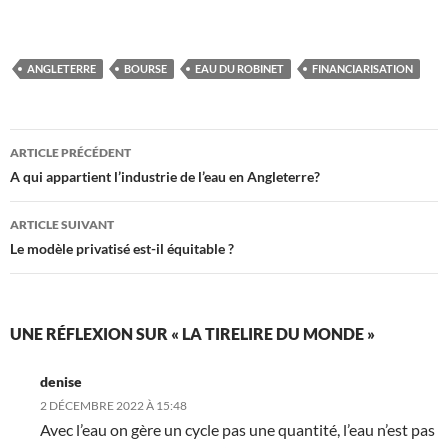
ANGLETERRE
BOURSE
EAU DU ROBINET
FINANCIARISATION
Navigation
ARTICLE PRÉCÉDENT
des
A qui appartient l’industrie de l’eau en Angleterre?
articles
ARTICLE SUIVANT
Le modèle privatisé est-il équitable ?
UNE RÉFLEXION SUR « LA TIRELIRE DU MONDE »
denise
2 DÉCEMBRE 2022 À 15:48
Avec l’eau on gère un cycle pas une quantité, l’eau n’est pas