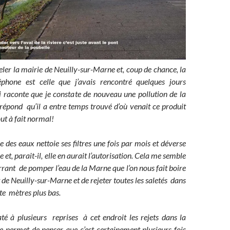
eler la mairie de Neuilly-sur-Marne et, coup de chance, la
phone est celle que j’avais rencontré quelques jours
i raconte que je constate de nouveau une pollution de la
 répond qu’il a entre temps trouvé d’où venait ce produit
out à fait normal!
ne des eaux nettoie ses filtres une fois par mois et déverse
e et, parait-il, elle en aurait l’autorisation. Cela me semble
nt de pomper l’eau de la Marne que l’on nous fait boire
 de Neuilly-sur-Marne et de rejeter toutes les saletés dans
te mètres plus bas.
até à plusieurs reprises à cet endroit les rejets dans la
e permet de penser que c’est certainement plusieurs fois