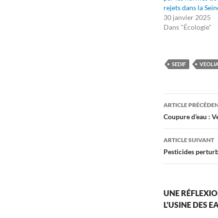
rejets dans la Sein
30 janvier 2025
Dans "Écologie"
SEDIF
VEOLI
Navigati
ARTICLE PRÉCÉDE
des
Coupure d’eau : 
articles
ARTICLE SUIVANT
Pesticides pertur
UNE RÉFLEXIO
L’USINE DES E