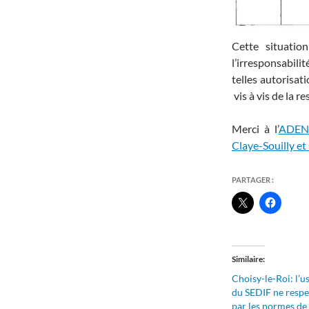
Cette situati
l’irresponsabilit
telles autorisat
vis à vis de la r
Merci à l’
ADENC
Claye-Souilly et
PARTAGER :
Similaire
Choisy-le-Roi: l’u
du SEDIF ne respe
par les normes de