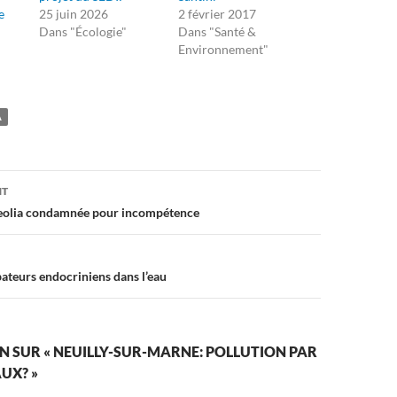
e
25 juin 2026
2 février 2017
Dans "Écologie"
Dans "Santé &
Environnement"
A
on
NT
Veolia condamnée pour incompétence
bateurs endocriniens dans l’eau
N SUR « NEUILLY-SUR-MARNE: POLLUTION PAR
AUX? »