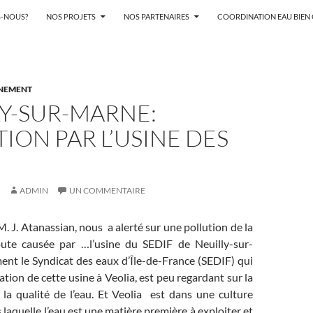
-NOUS?
NOS PROJETS
NOS PARTENAIRES
COORDINATION EAU BIE
NNEMENT
Y-SUR-MARNE:
ION PAR L’USINE DES
ADMIN
UN COMMENTAIRE
 J. Atanassian, nous a alerté sur une pollution de la
ute causée par …l’usine du SEDIF de Neuilly-sur-
ent le Syndicat des eaux d’Île-de-France (SEDIF) qui
itation de cette usine à Veolia, est peu regardant
sur
la
 la qualité de l’eau. Et Veolia est dans une culture
 laquelle l’eau est une matière première à exploiter et