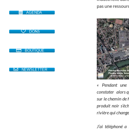
pas une ressourc
AGENDA
DONS
BOUTIQUE
NEWSLETTER
« Pendant une 
constater alors 
sur le chemin de 
produit noir s’éc
rivière qui chang
J’ai téléphoné a