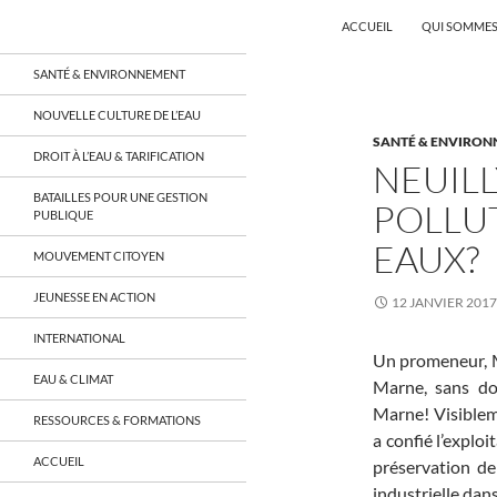
Recherche
Coordination EAU Île-de-France
ACCUEIL
QUI SOMMES
Aller
un réseau qui réunit citoyens et
SANTÉ & ENVIRONNEMENT
associations autour de la ressource
au
en eau en Île-de-France et sur tout le
contenu
NOUVELLE CULTURE DE L’EAU
territoire français, sur tous les
SANTÉ & ENVIRO
aspects: social, environnemental,
DROIT À L’EAU & TARIFICATION
économique, juridique, de la santé,
NEUILL
culturel…
BATAILLES POUR UNE GESTION
POLLUT
PUBLIQUE
EAUX?
MOUVEMENT CITOYEN
JEUNESSE EN ACTION
12 JANVIER 2017
INTERNATIONAL
Un promeneur, M.
EAU & CLIMAT
Marne, sans do
Marne! Visiblem
RESSOURCES & FORMATIONS
a confié l’explo
ACCUEIL
préservation de
industrielle dans