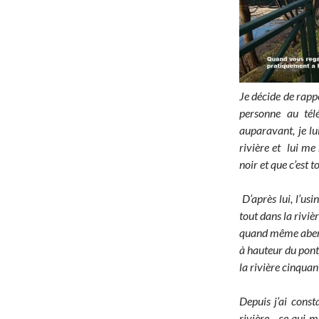
Je décide de rapp
personne au télé
auparavant, je lu
rivière et lui me
noir et que c’est t
D’après lui, l’usi
tout dans la rivièr
quand même aberra
à hauteur du pont
la rivière cinquan
Depuis j’ai const
rivière, ce qui m