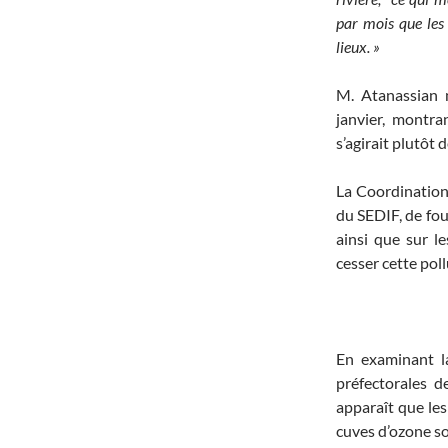
par mois que les 
lieux. »
M. Atanassian 
janvier, montra
s’agirait plutôt 
La Coordination
du SEDIF, de four
ainsi que sur l
cesser cette pol
En examinant la
préfectorales d
apparaît que les
cuves d’ozone so