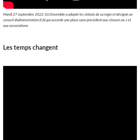
Mardi 27 septembre 2022, Est Ensemble a adopté les statuts de sa régie et désigné un
conseil d’administration (CA) qui accorde une place sans précédent aux citoyen.ne.s et
aux associations.
Les temps changent