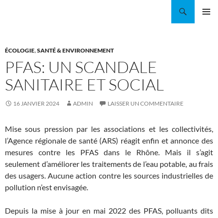
Aller
Recherche
Coordination EAU Île-de-France
au
MENU
contenu
PRINCI
ÉCOLOGIE
,
SANTÉ & ENVIRONNEMENT
PFAS: UN SCANDALE
SANITAIRE ET SOCIAL
16 JANVIER 2024
ADMIN
LAISSER UN COMMENTAIRE
Mise sous pression par les associations et les collectivités,
l’Agence régionale de santé (ARS) réagit enfin et annonce des
mesures contre les PFAS dans le Rhône. Mais il s’agit
seulement d’améliorer les traitements de l’eau potable, au frais
des usagers. Aucune action contre les sources industrielles de
pollution n’est envisagée.
Depuis la mise à jour en mai 2022 des PFAS, polluants dits