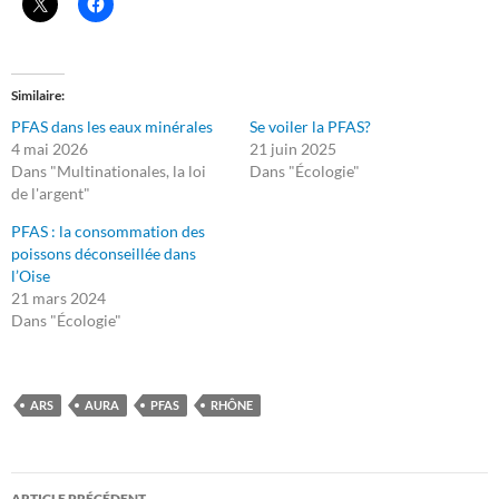
Similaire
PFAS dans les eaux minérales
Se voiler la PFAS?
4 mai 2026
21 juin 2025
Dans "Multinationales, la loi
Dans "Écologie"
de l'argent"
PFAS : la consommation des
poissons déconseillée dans
l’Oise
21 mars 2024
Dans "Écologie"
ARS
AURA
PFAS
RHÔNE
Navigation
ARTICLE PRÉCÉDENT