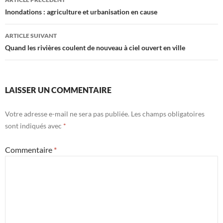
des
Inondations : agriculture et urbanisation en cause
articles
ARTICLE SUIVANT
Quand les rivières coulent de nouveau à ciel ouvert en ville
LAISSER UN COMMENTAIRE
Votre adresse e-mail ne sera pas publiée.
Les champs obligatoires
sont indiqués avec
*
Commentaire
*