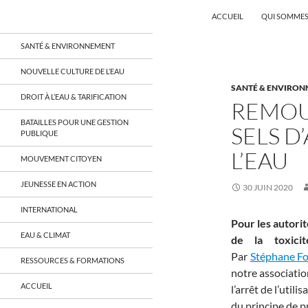
Recherche
Coordination EAU Île-de-France
ACCUEIL
QUI SOMMES
Aller
un réseau qui réunit citoyens et
SANTÉ & ENVIRONNEMENT
associations autour de la ressource
au
en eau en Île-de-France et sur tout le
contenu
NOUVELLE CULTURE DE L’EAU
territoire français, sur tous les
SANTÉ & ENVIRO
aspects: social, environnemental,
DROIT À L’EAU & TARIFICATION
économique, juridique, de la santé,
REMOU
culturel…
BATAILLES POUR UNE GESTION
SELS D
PUBLIQUE
L’EAU
MOUVEMENT CITOYEN
JEUNESSE EN ACTION
30 JUIN 2020
INTERNATIONAL
Pour les autorit
EAU & CLIMAT
de la toxici
Par
Stéphane Fo
RESSOURCES & FORMATIONS
notre associati
ACCUEIL
l’arrêt de l’utili
du principe de p