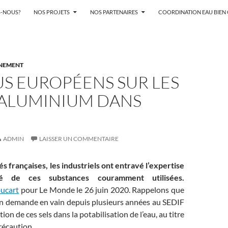
-NOUS?
NOS PROJETS
NOS PARTENAIRES
COORDINATION EAU BIE
NNEMENT
S EUROPÉENS SUR LES
’ALUMINIUM DANS
ADMIN
LAISSER UN COMMENTAIRE
és françaises, les industriels ont entravé l’expertise
té de ces substances couramment utilisées.
ucart
pour Le Monde le 26 juin 2020. Rappelons que
on demande en vain depuis plusieurs années au SEDIF
sation de ces sels dans la potabilisation de l’eau, au titre
récaution.