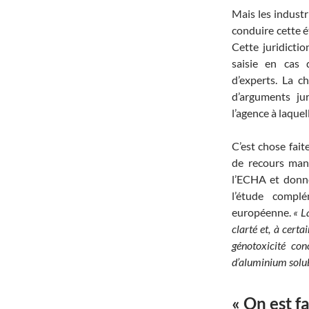
Mais les industr
conduire cette é
Cette juridictio
saisie en cas 
d’experts. La c
d’arguments ju
l’agence à laquel
C’est chose fait
de recours mand
l’ECHA et donnen
l’étude compl
européenne.
« L
clarté et, à cert
génotoxicité con
d’aluminium solub
« On est f