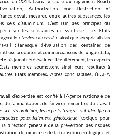
mence en 2014. Dans le cadre du règlement Reach
, Evaluation, Authorization and Restriction of
France devait mesurer, entre autres substances, les
is sels d’aluminium. C’est l’un des principes du
péen sur les substances de synthèse : les Etats
tagent le
« fardeau du passé »
, ainsi que les spécialistes
avail titanesque d’évaluation des centaines de
ynthèse produites et commercialisées de longue date,
eté n’a jamais été évaluée. Régulièrement, les experts
 Etats membres soumettent ainsi leurs résultats à
autres Etats membres. Après conciliabules, l’ECHA
avail d’expertise est confié à l’Agence nationale de
re, de l’alimentation, de l’environnement et du travail
s sels d’aluminium, les experts français ont identifié un
 caractère potentiellement génotoxique
[toxique pour
à la direction générale de la prévention des risques
stration du ministère de la transition écologique et