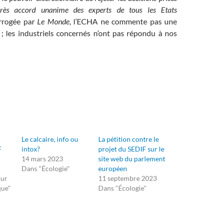
près accord unanime des experts de tous les Etats
rrogée par
Le Monde
, l’ECHA ne commente pas une
 ; les industriels concernés n’ont pas répondu à nos
Le calcaire, info ou
La pétition contre le
F
intox?
projet du SEDIF sur le
14 mars 2023
site web du parlement
Dans "Écologie"
européen
our
11 septembre 2023
que"
Dans "Écologie"