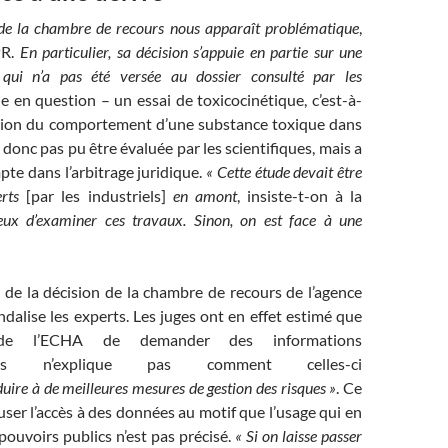
 de la chambre de recours nous apparaît problématique
,
PR.
En particulier, sa décision s’appuie en partie sur une
ui n’a pas été versée au dossier consulté par les
e en question – un essai de toxicocinétique, c’est-à-
tion du comportement d’une substance toxique dans
 donc pas pu être évaluée par les scientifiques, mais a
pte dans l’arbitrage juridique.
« Cette étude devait être
erts
[par les industriels]
en amont
, insiste-t-on à la
eux d’examiner ces travaux. Sinon, on est face à une
 de la décision de la chambre de recours de l’agence
alise les experts. Les juges ont en effet estimé que
 de l’ECHA de demander des informations
ires n’explique pas comment celles-ci
uire à de meilleures mesures de gestion des risques »
. Ce
fuser l’accès à des données au motif que l’usage qui en
 pouvoirs publics n’est pas précisé.
« Si on laisse passer