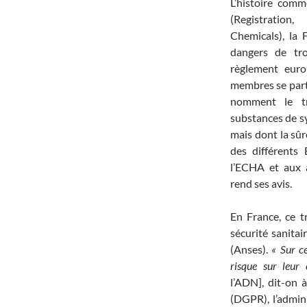
L’histoire com
(Registration
Chemicals), la 
dangers de tro
règlement euro
membres se par
nomment le tr
substances de s
mais dont la sûr
des différents
l’ECHA et aux 
rend ses avis.
En France, ce tr
sécurité sanitai
(Anses).
« Sur ce
risque sur leur
l’ADN], dit-on 
(DGPR), l’admini