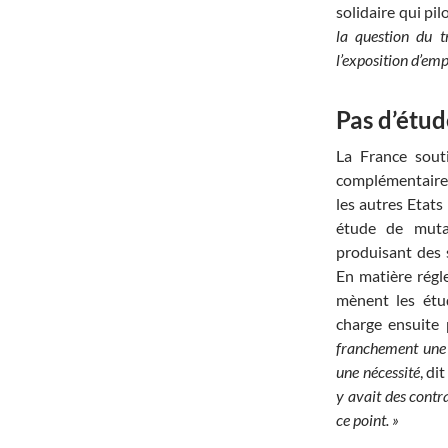
solidaire qui pil
la question du t
l’exposition d’emp
Pas d’étu
La France sout
complémentaires
les autres Etat
étude de muta
produisant des 
En matière régle
mènent les étud
charge ensuite 
franchement une é
une nécessité
, di
y avait des contra
ce point. »