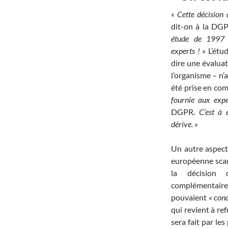
« Cette décision
dit-on à la DG
étude de 1997 q
experts ! »
L’étud
dire une évalua
l’organisme – n’a
été prise en com
fournie aux exp
DGPR.
C’est à 
dérive. »
Un autre aspect
européenne scand
la décision
complémenta
pouvaient
« cond
qui revient à re
sera fait par les