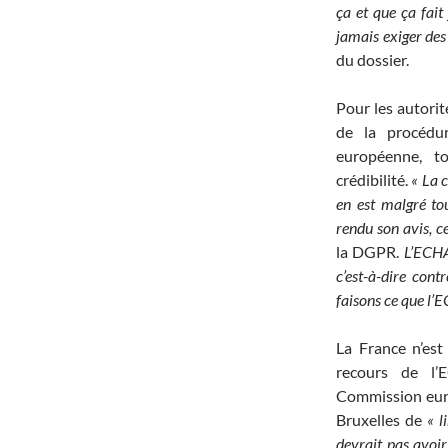
ça et que ça fait
jamais exiger des
du dossier.
Pour les autorit
de la procédur
européenne, t
crédibilité.
« La 
en est malgré to
rendu son avis, ce
la DGPR.
L’ECHA
c’est-à-dire con
faisons ce que l’E
La France n’est
recours de l
Commission eur
Bruxelles de
« l
devrait pas avoir