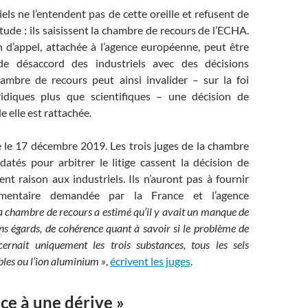
iels ne l’entendent pas de cette oreille et refusent de
tude : ils saisissent la chambre de recours de l’ECHA.
n d’appel, attachée à l’agence européenne, peut être
de désaccord des industriels avec des décisions
hambre de recours peut ainsi invalider – sur la foi
ridiques plus que scientifiques – une décision de
le elle est rattachée.
e le 17 décembre 2019. Les trois juges de la chambre
atés pour arbitrer le litige cassent la décision de
t raison aux industriels. Ils n’auront pas à fournir
émentaire demandée par la France et l’agence
a chambre de recours a estimé qu’il y avait un manque de
ains égards, de cohérence quant à savoir si le problème de
cernait uniquement les trois substances, tous les sels
les ou l’ion aluminium »
,
écrivent les juges
.
ace à une dérive »