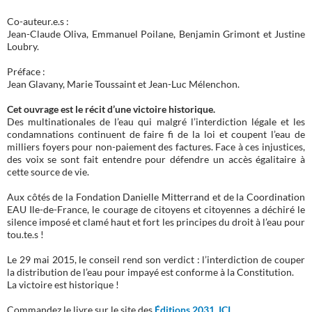
Co-auteur.e.s :
Jean-Claude Oliva, Emmanuel Poilane, Benjamin Grimont et Justine
Loubry.
Préface :
Jean Glavany, Marie Toussaint et Jean-Luc Mélenchon.
Cet ouvrage est le récit d’une victoire historique.
Des multinationales de l’eau qui malgré l’interdiction légale et les
condamnations continuent de faire fi de la loi et coupent l’eau de
milliers foyers pour non-paiement des factures. Face à ces injustices,
des voix se sont fait entendre pour défendre un accès égalitaire à
cette source de vie.
Aux côtés de la Fondation Danielle Mitterrand et de la Coordination
EAU Ile-de-France, le courage de citoyens et citoyennes a déchiré le
silence imposé et clamé haut et fort les principes du droit à l’eau pour
tou.te.s !
Le 29 mai 2015, le conseil rend son verdict : l’interdiction de couper
la distribution de l’eau pour impayé est conforme à la Constitution.
La victoire est historique !
Commandez le livre sur le site des
Éditions 2031 ICI