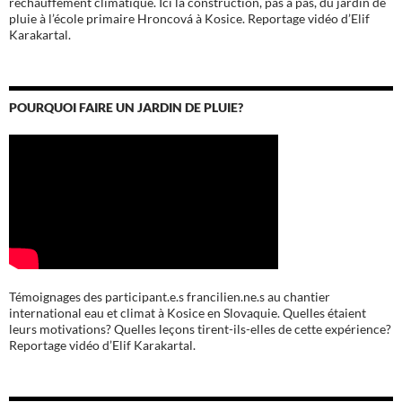
réchauffement climatique. Ici la construction, pas à pas, du jardin de
pluie à l’école
primaire Hroncová à Kosice.
Reportage vidéo d’Elif
Karakartal.
POURQUOI FAIRE UN JARDIN DE PLUIE?
Témoignages des participant.e.s francilien.ne.s au chantier
international eau et climat à Kosice en Slovaquie. Quelles étaient
leurs motivations? Quelles leçons tirent-ils-elles de cette expérience?
Reportage vidéo d’Elif Karakartal.