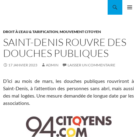
Aller
Recherche
Coordination EAU Île-de-France
au
MENU
contenu
PRINCI
DROIT À L'EAU & TARIFICATION
,
MOUVEMENT CITOYEN
SAINT-DENIS ROUVRE DES
DOUCHES PUBLIQUES
17 JANVIER 2023
ADMIN
LAISSER UN COMMENTAIRE
D’ici au mois de mars, les douches publiques rouvriront à
Saint-Denis, à l’attention des personnes sans abri, mais aussi
des mal logées. Une mesure demandée de longue date par les
associations.