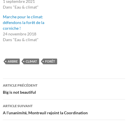
1 septembre 2021
Dans "Eau & climat"
Marche pour le climat:
défendons la forêt de la
corniche !
24 novembre 2018
Dans "Eau & climat"
ARBRE
CLIMAT
FORÊT
Navigation
ARTICLE PRÉCÉDENT
des
Big is not beautiful
articles
ARTICLE SUIVANT
A l’unanimité, Montreuil rejoint la Coordination