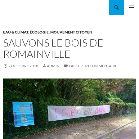
Aller
Recherche
Coordination EAU Île-de-France
au
MENU
contenu
PRINCI
EAU & CLIMAT
,
ÉCOLOGIE
,
MOUVEMENT CITOYEN
SAUVONS LE BOIS DE
ROMAINVILLE
2 OCTOBRE 2018
ADMIN
LAISSER UN COMMENTAIRE