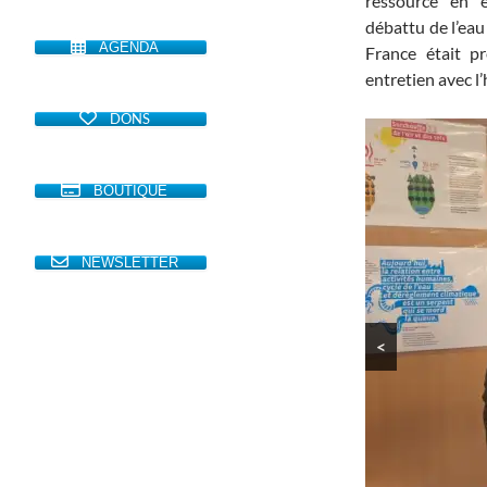
ressource en e
débattu de l’eau
AGENDA
France était p
entretien avec l
DONS
BOUTIQUE
NEWSLETTER
<