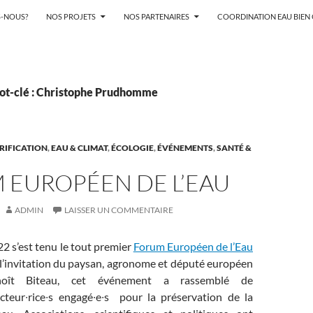
-NOUS?
NOS PROJETS
NOS PARTENAIRES
COORDINATION EAU BIE
ot-clé : Christophe Prudhomme
ARIFICATION
,
EAU & CLIMAT
,
ÉCOLOGIE
,
ÉVÉNEMENTS
,
SANTÉ &
 EUROPÉEN DE L’EAU
ADMIN
LAISSER UN COMMENTAIRE
22 s’est tenu le tout premier
Forum Européen de l’Eau
 l’invitation du paysan, agronome et député européen
noît Biteau, cet
événement a rassemblé de
teur∙rice∙s engagé∙e∙s pour la préservation de la