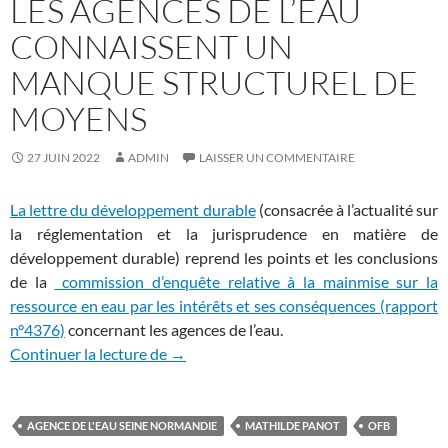
LES AGENCES DE L’EAU
CONNAISSENT UN
MANQUE STRUCTUREL DE
MOYENS
27 JUIN 2022
ADMIN
LAISSER UN COMMENTAIRE
La lettre du développement durable
(consacrée à l’actualité sur
la réglementation et la jurisprudence en matière de
développement durable) reprend les points et les conclusions
de la
commission d’enquête relative à la mainmise sur la
ressource en eau par les intérêts et ses conséquences (rapport
n°4376)
concernant les agences de l’eau.
Les agences de l’eau connaissent un man
Continuer la lecture de
→
AGENCE DE L'EAU SEINE NORMANDIE
MATHILDE PANOT
OFB