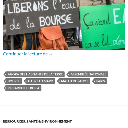
Le 7 décembre contre la financiarisation 
Continuer la lecture de
→
AGORA DES HABITANTS DE LA TERRE
ASSEMBLÉE NATIONALE
BOURSE
GABRIEL AMARD
MATHILDE PANOT
PARIS
RICCARDO PETRELLA
RESSOURCES
,
SANTÉ & ENVIRONNEMENT