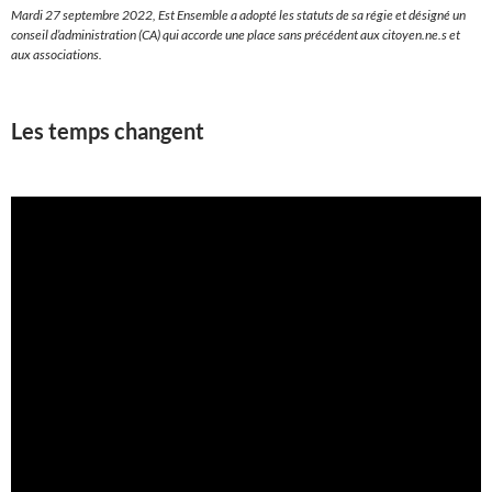
Mardi 27 septembre 2022, Est Ensemble a adopté les statuts de sa régie et désigné un
conseil d’administration (CA) qui accorde une place sans précédent aux citoyen.ne.s et
aux associations.
Les temps changent