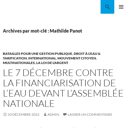
Aller
Recherche
Coordination EAU Île-de-France
au
MENU
contenu
PRINCI
Archives par mot-clé : Mathilde Panot
BATAILLES POUR UNE GESTION PUBLIQUE
,
DROIT À L'EAU &
TARIFICATION
,
INTERNATIONAL
,
MOUVEMENT CITOYEN
,
MULTINATIONALES, LA LOI DE L'ARGENT
LE 7 DÉCEMBRE CONTRE
LA FINANCIARISATION DE
L’EAU DEVANT L’ASSEMBLÉE
NATIONALE
10 DÉCEMBRE 2022
ADMIN
LAISSER UN COMMENTAIRE