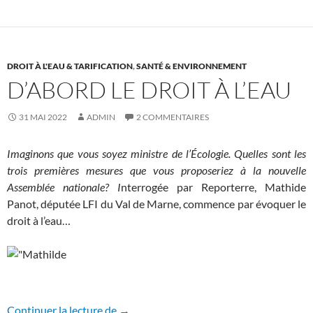
DROIT À L'EAU & TARIFICATION
,
SANTÉ & ENVIRONNEMENT
D’ABORD LE DROIT À L’EAU
31 MAI 2022
ADMIN
2 COMMENTAIRES
Imaginons que vous soyez ministre de l’Écologie. Quelles sont les
trois premières mesures que vous proposeriez à la nouvelle
Assemblée nationale? I
nterrogée par Reporterre, Mathide
Panot, députée LFI du Val de Marne, commence par évoquer le
droit à l’eau…
D’abord le droit à l’eau
Continuer la lecture de
→