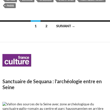
PARIS
Navigation
1
2
SUIVANT →
des
articles
Sanctuaire de Sequana : l'archéologie entre en
Seine