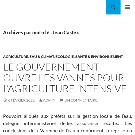
Aller
Recherche
Coordination EAU Île-de-France
au
MENU
contenu
PRINCI
Archives par mot-clé : Jean Castex
AGRICULTURE
,
EAU & CLIMAT
,
ÉCOLOGIE
,
SANTÉ & ENVIRONNEMENT
LE GOUVERNEMENT
OUVRE LES VANNES POUR
L’AGRICULTURE INTENSIVE
6 FÉVRIER 2022
ADMIN
UN COMMENTAIRE
Pouvoirs alloués aux préfets sur la gestion locale de l’eau,
délégué interministériel dédié, assurance récolte… Les
conclusions du «
Varenne de l’eau
» confirment la reprise en