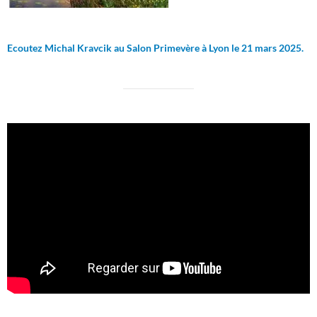
Ecoutez Michal Kravcik au Salon Primevère à Lyon le 21 mars 2025.