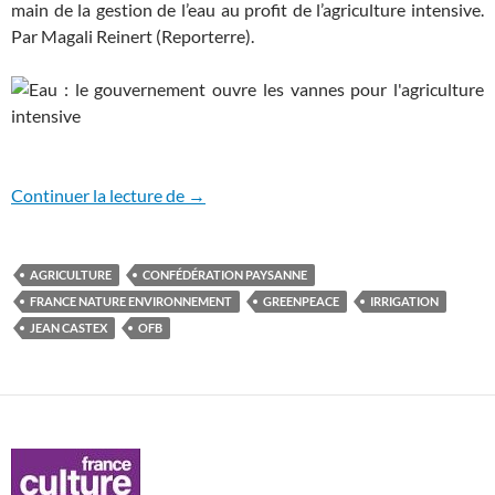
main de la gestion de l’eau au profit de l’agriculture intensive.
Par Magali Reinert (Reporterre).
Le gouvernement ouvre les vannes pour l’
Continuer la lecture de
→
AGRICULTURE
CONFÉDÉRATION PAYSANNE
FRANCE NATURE ENVIRONNEMENT
GREENPEACE
IRRIGATION
JEAN CASTEX
OFB