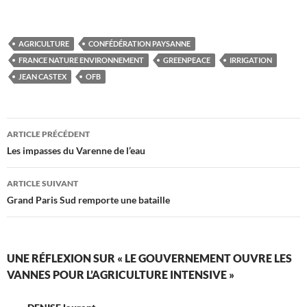
AGRICULTURE
CONFÉDÉRATION PAYSANNE
FRANCE NATURE ENVIRONNEMENT
GREENPEACE
IRRIGATION
JEAN CASTEX
OFB
Navigation
ARTICLE PRÉCÉDENT
des
Les impasses du Varenne de l’eau
articles
ARTICLE SUIVANT
Grand Paris Sud remporte une bataille
UNE RÉFLEXION SUR « LE GOUVERNEMENT OUVRE LES
VANNES POUR L’AGRICULTURE INTENSIVE »