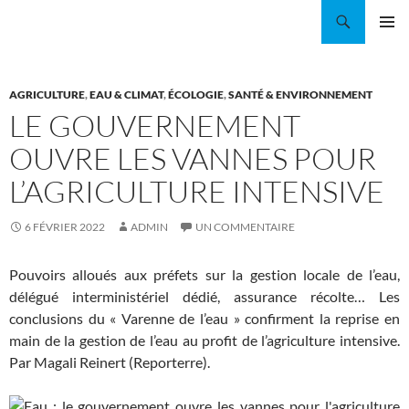
Aller
Recherche
Coordination EAU Île-de-France
au
MENU
contenu
PRINCI
AGRICULTURE
,
EAU & CLIMAT
,
ÉCOLOGIE
,
SANTÉ & ENVIRONNEMENT
LE GOUVERNEMENT
OUVRE LES VANNES POUR
L’AGRICULTURE INTENSIVE
6 FÉVRIER 2022
ADMIN
UN COMMENTAIRE
Pouvoirs alloués aux préfets sur la gestion locale de l’eau,
délégué interministériel dédié, assurance récolte… Les
conclusions du «
Varenne de l’eau
» confirment la reprise en
main de la gestion de l’eau au profit de l’agriculture intensive.
Par Magali Reinert (Reporterre).