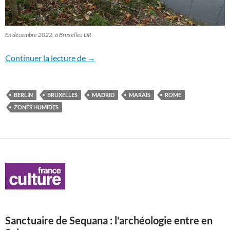
En décembre 2022, à Bruxelles DR
Des marais en lutte en Europe
Continuer la lecture de
→
BERLIN
BRUXELLES
MADRID
MARAIS
ROME
ZONES HUMIDES
Sanctuaire de Sequana : l'archéologie entre en