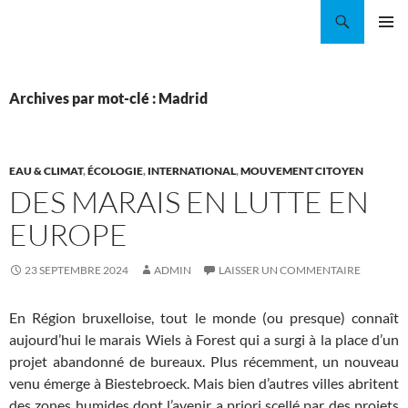
Aller
Recherche
Coordination EAU Île-de-France
au
MENU
contenu
PRINCI
Archives par mot-clé : Madrid
EAU & CLIMAT
,
ÉCOLOGIE
,
INTERNATIONAL
,
MOUVEMENT CITOYEN
DES MARAIS EN LUTTE EN
EUROPE
23 SEPTEMBRE 2024
ADMIN
LAISSER UN COMMENTAIRE
En Région bruxelloise, tout le monde (ou presque) connaît
aujourd’hui le marais Wiels à Forest qui a surgi à la place d’un
projet abandonné de bureaux. Plus récemment, un nouveau
venu émerge à Biestebroeck. Mais bien d’autres villes abritent
des zones humides dont l’avenir a priori scellé par des projets