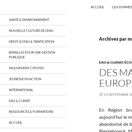
Recherche
Coordination EAU Île-de-France
ACCUEIL
QUI SOMMES
Aller
un réseau qui réunit citoyens et
SANTÉ & ENVIRONNEMENT
associations autour de la ressource
au
en eau en Île-de-France et sur tout le
contenu
NOUVELLE CULTURE DE L’EAU
territoire français, sur tous les
aspects: social, environnemental,
Archives par mo
DROIT À L’EAU & TARIFICATION
économique, juridique, de la santé,
culturel…
BATAILLES POUR UNE GESTION
PUBLIQUE
EAU & CLIMAT
,
ÉCO
MOUVEMENT CITOYEN
DES MA
JEUNESSE EN ACTION
EUROP
INTERNATIONAL
23 SEPTEMBRE 2
EAU & CLIMAT
En Région bru
RESSOURCES & FORMATIONS
aujourd’hui le m
ACCUEIL
abandonné de b
Biestebroeck. M