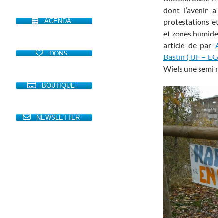
dont l’avenir a
protestations et
AGENDA
et zones humides
article de par
DONS
Bastin (TJF – E
Wiels une semi 
BOUTIQUE
NEWSLETTER