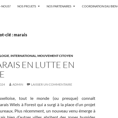
-NOUS?
NOS PROJETS
NOS PARTENAIRES
COORDINATION EAU BIE
t-clé : marais
LOGIE
,
INTERNATIONAL
,
MOUVEMENT CITOYEN
RAIS EN LUTTE EN
E
024
ADMIN
LAISSER UN COMMENTAIRE
xelloise, tout le monde (ou presque) connaît
arais Wiels à Forest qui a surgi à la place d’un projet
ureaux. Plus récemment, un nouveau venu émerge à
ais bien d’autres villes abritent des zones humides