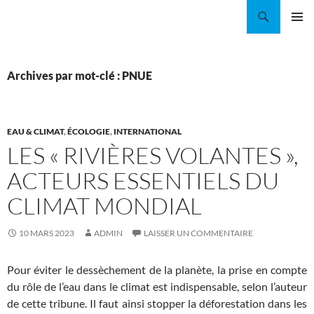
Aller
Recherche
Coordination EAU Île-de-France
au
MENU
contenu
PRINCI
Archives par mot-clé : PNUE
EAU & CLIMAT
,
ÉCOLOGIE
,
INTERNATIONAL
LES « RIVIÈRES VOLANTES »,
ACTEURS ESSENTIELS DU
CLIMAT MONDIAL
10 MARS 2023
ADMIN
LAISSER UN COMMENTAIRE
Pour éviter le dessèchement de la planète, la prise en compte
du rôle de l’eau dans le climat est indispensable, selon l’auteur
de cette tribune. Il faut ainsi stopper la déforestation dans les