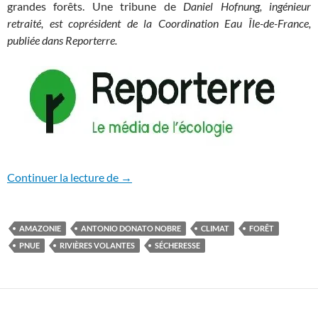
grandes forêts. Une tribune de
Daniel Hofnung, ingénieur
retraité, est coprésident de la Coordination Eau Île-de-France,
publiée dans Reporterre.
Les « rivières volantes », acteurs essenti
Continuer la lecture de
→
AMAZONIE
ANTONIO DONATO NOBRE
CLIMAT
FORÊT
PNUE
RIVIÈRES VOLANTES
SÉCHERESSE