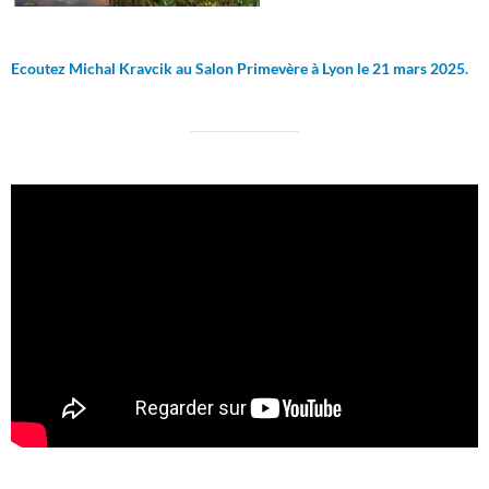
Ecoutez Michal Kravcik au Salon Primevère à Lyon le 21 mars 2025.