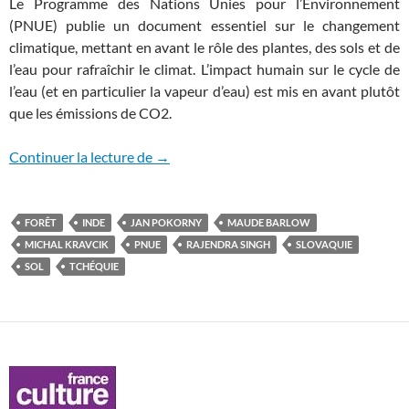
Le Programme des Nations Unies pour l’Environnement
(PNUE) publie un document essentiel sur le changement
climatique, mettant en avant le rôle des plantes, des sols et de
l’eau pour rafraîchir le climat. L’impact humain sur le cycle de
l’eau (et en particulier la vapeur d’eau) est mis en avant plutôt
que les émissions de CO2.
Une autre vision du changement climati
Continuer la lecture de
→
FORÊT
INDE
JAN POKORNY
MAUDE BARLOW
MICHAL KRAVCIK
PNUE
RAJENDRA SINGH
SLOVAQUIE
SOL
TCHÉQUIE