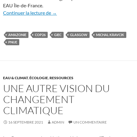
EAU Île-de-France.
COP26: pour une approche basée sur le c
Continuer la lecture de
→
AMAZONIE
COP26
GIEC
GLASGOW
MICHAL KRAVCIK
PNUE
EAU & CLIMAT
,
ÉCOLOGIE
,
RESSOURCES
UNE AUTRE VISION DU
CHANGEMENT
CLIMATIQUE
16 SEPTEMBRE 2021
ADMIN
UN COMMENTAIRE