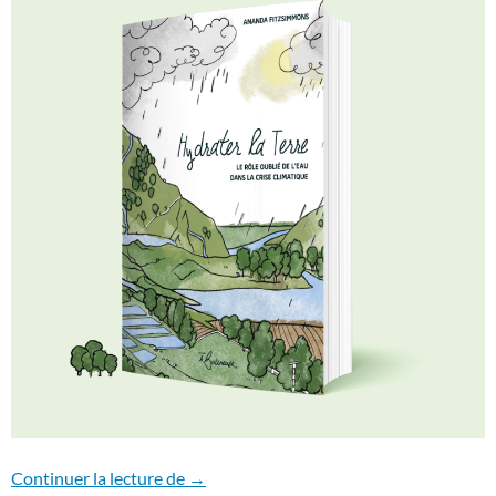
Hydrater la Terre
Continuer la lecture de
→