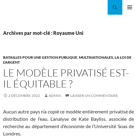
Aller
Recherche
Coordination EAU Île-de-France
au
MENU
contenu
PRINCI
Archives par mot-clé : Royaume Uni
BATAILLES POUR UNE GESTION PUBLIQUE
,
MULTINATIONALES, LA LOI DE
L'ARGENT
LE MODÈLE PRIVATISÉ EST-
IL ÉQUITABLE ?
2 DÉCEMBRE 2022
ADMIN
LAISSER UN COMMENTAIRE
Aucun autre pays n’a copié ce modèle entièrement privatisé de
distribution de l’eau. L’analyse de Kate Bayliss, associée de
recherche au département d’économie de l’Université Soas de
Londres.