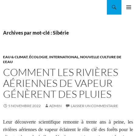
Aller
Recherche
Coordination EAU Île-de-France
au
MENU
contenu
PRINCI
Archives par mot-clé : Sibérie
EAU & CLIMAT
,
ÉCOLOGIE
,
INTERNATIONAL
,
NOUVELLE CULTURE DE
L'EAU
COMMENT LES RIVIÈRES
AÉRIENNES DE VAPEUR
GÉNÈRENT DES PLUIES
5 NOVEMBRE 2022
ADMIN
LAISSER UN COMMENTAIRE
Leur découverte scientifique remonte à trente ans à peine, les
rivières aériennes de vapeur éclairent le rôle clé des forêts pour le