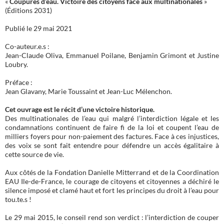
«
Coupures d’eau. Victoire des citoyens face aux multinationales
»
(Éditions 2031)
Publié le 29 mai 2021
Co-auteur.e.s :
Jean-Claude Oliva, Emmanuel Poilane, Benjamin Grimont et Justine
Loubry.
Préface :
Jean Glavany, Marie Toussaint et Jean-Luc Mélenchon.
Cet ouvrage est le récit d’une victoire historique.
Des multinationales de l’eau qui malgré l’interdiction légale et les
condamnations continuent de faire fi de la loi et coupent l’eau de
milliers foyers pour non-paiement des factures. Face à ces injustices,
des voix se sont fait entendre pour défendre un accès égalitaire à
cette source de vie.
Aux côtés de la Fondation Danielle Mitterrand et de la Coordination
EAU Ile-de-France, le courage de citoyens et citoyennes a déchiré le
silence imposé et clamé haut et fort les principes du droit à l’eau pour
tou.te.s !
Le 29 mai 2015, le conseil rend son verdict : l’interdiction de couper