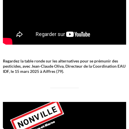
Regardez la table ronde sur les alternatives pour se prémunir des
pesticides, avec Jean-Claude Oliva, Directeur de la Coordination EAU
IDF, le 15 mars 2025 à Aiffres (79).