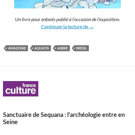
Un livre pour enfants publié à l’occasion de l’exposition.
Amazonie: les rivières
Continuer la lecture de
→
AMAZONIE
AQUATIS
ARBRE
BRÉSIL
Sanctuaire de Sequana : l'archéologie entre en
Seine