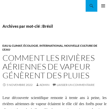
Aller
Recherche
Coordination EAU Île-de-France
au
MENU
contenu
PRINCI
Archives par mot-clé : Brésil
EAU & CLIMAT
,
ÉCOLOGIE
,
INTERNATIONAL
,
NOUVELLE CULTURE DE
L'EAU
COMMENT LES RIVIÈRES
AÉRIENNES DE VAPEUR
GÉNÈRENT DES PLUIES
5 NOVEMBRE 2022
ADMIN
LAISSER UN COMMENTAIRE
Leur découverte scientifique remonte à trente ans à peine, les
rivières aériennes de vapeur éclairent le rôle clé des forêts pour le