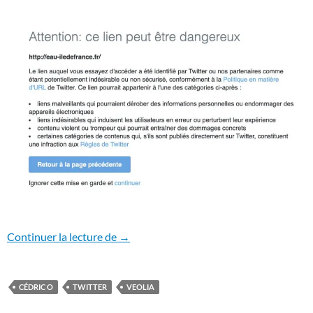
La Coordination EAU Île-de-France censu
Continuer la lecture de
→
CÉDRIC O
TWITTER
VEOLIA