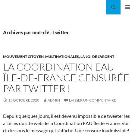
Aller
Recherche
Coordination EAU Île-de-France
au
MENU
contenu
PRINCI
Archives par mot-clé : Twitter
MOUVEMENT CITOYEN
,
MULTINATIONALES, LA LOI DE L'ARGENT
LA COORDINATION EAU
ÎLE-DE-FRANCE CENSURÉE
PAR TWITTER !
15 OCTOBRE 2020
ADMIN
LAISSER UN COMMENTAIRE
Depuis quelques jours, il est devenu impossible de tweeter les
articles du site web de la Coordination EAU Île de France. Voir
ci-dessous le message qui s’affiche. Une censure inadmissible!