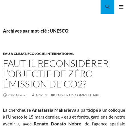
Aller
Recherche
Coordination EAU Île-de-France
au
MENU
contenu
PRINCI
Archives par mot-clé : UNESCO
EAU & CLIMAT
,
ÉCOLOGIE
,
INTERNATIONAL
FAUT-IL RECONSIDÉRER
L’OBJECTIF DE ZÉRO
ÉMISSION DE CO2?
20 MAI 2025
ADMIN
LAISSER UN COMMENTAIRE
La chercheuse
Anastassia Makarieva
a participé à un colloque
à l’Unesco le 15 mars dernier, « eau et forêts, gardiens de notre
avenir », avec
Renato Donato Nobre
, de l’agence spatiale