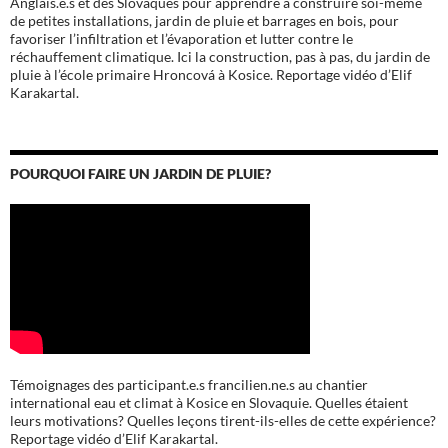
Anglais.e.s et des Slovaques pour apprendre à construire soi-même
de petites installations, jardin de pluie et barrages en bois, pour
favoriser l’infiltration et l’évaporation et lutter contre le
réchauffement climatique. Ici la construction, pas à pas, du jardin de
pluie à l’école
primaire Hroncová à Kosice.
Reportage vidéo d’Elif
Karakartal.
POURQUOI FAIRE UN JARDIN DE PLUIE?
Témoignages des participant.e.s francilien.ne.s au chantier
international eau et climat à Kosice en Slovaquie. Quelles étaient
leurs motivations? Quelles leçons tirent-ils-elles de cette expérience?
Reportage vidéo d’Elif Karakartal.