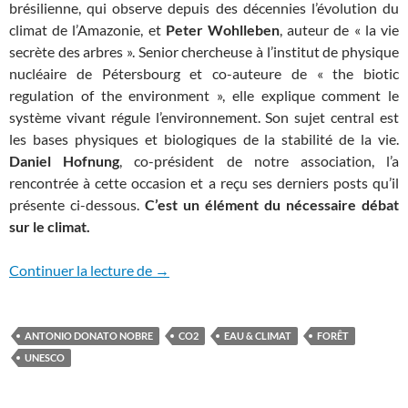
brésilienne, qui observe depuis des décennies l’évolution du
climat de l’Amazonie, et
Peter Wohlleben
, auteur de « la vie
secrète des arbres ». Senior chercheuse à l’institut de physique
nucléaire de Pétersbourg et co-auteure de « the biotic
regulation of the environment », elle explique comment le
système vivant régule l’environnement. Son sujet central est
les bases physiques et biologiques de la stabilité de la vie.
Daniel Hofnung
, co-président de notre association, l’a
rencontrée à cette occasion et a reçu ses derniers posts qu’il
présente ci-dessous.
C’est un élément du nécessaire débat
sur le climat.
Faut-il reconsidérer l’objectif de zéro é
Continuer la lecture de
→
ANTONIO DONATO NOBRE
CO2
EAU & CLIMAT
FORÊT
UNESCO