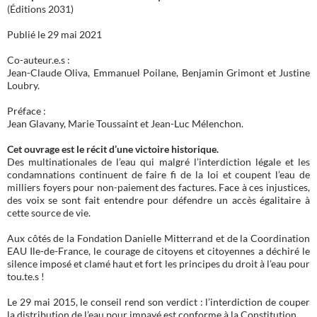
(Éditions 2031)
Publié le 29 mai 2021
Co-auteur.e.s :
Jean-Claude Oliva, Emmanuel Poilane, Benjamin Grimont et Justine
Loubry.
Préface :
Jean Glavany, Marie Toussaint et Jean-Luc Mélenchon.
Cet ouvrage est le récit d’une victoire historique.
Des multinationales de l’eau qui malgré l’interdiction légale et les
condamnations continuent de faire fi de la loi et coupent l’eau de
milliers foyers pour non-paiement des factures. Face à ces injustices,
des voix se sont fait entendre pour défendre un accès égalitaire à
cette source de vie.
Aux côtés de la Fondation Danielle Mitterrand et de la Coordination
EAU Ile-de-France, le courage de citoyens et citoyennes a déchiré le
silence imposé et clamé haut et fort les principes du droit à l’eau pour
tou.te.s !
Le 29 mai 2015, le conseil rend son verdict : l’interdiction de couper
la distribution de l’eau pour impayé est conforme à la Constitution.