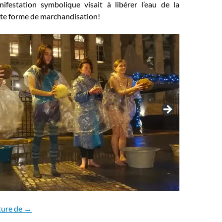
nifestation symbolique visait à
libérer l’eau de la
ute forme de marchandisation!
La Bourse ou la vie ?
ture de
→