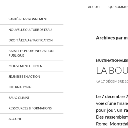
Recherche
Coordination EAU Île-de-France
ACCUEIL
QUI SOMMES
Aller
un réseau qui réunit citoyens et
SANTÉ & ENVIRONNEMENT
associations autour de la ressource
au
en eau en Île-de-France et sur tout le
contenu
NOUVELLE CULTURE DE L’EAU
territoire français, sur tous les
aspects: social, environnemental,
Archives par m
DROIT À L’EAU & TARIFICATION
économique, juridique, de la santé,
culturel…
BATAILLES POUR UNE GESTION
PUBLIQUE
MULTINATIONALES, 
MOUVEMENT CITOYEN
LA BOU
JEUNESSE EN ACTION
17 DÉCEMBRE 2
INTERNATIONAL
Le 7 décembre 20
EAU & CLIMAT
voie d’une financ
RESSOURCES & FORMATIONS
pour jour, un r
Des rassembleme
ACCUEIL
Rome, Montréal