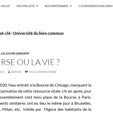
-NOUS?
NOS PROJETS
NOS PARTENAIRES
COORDINATION EAU BIE
ot-clé : Université du bien commun
LA LOI DE L'ARGENT
RSE OU LA VIE ?
021
ADMIN
UN COMMENTAIRE
20, l’eau entrait à la Bourse de Chicago, marquant la
iarisation de cette ressource vitale. Un an après, jour
assemblement s’est tenu place de la Bourse, à Paris.
nts similaires ont eu lieu le même jour à Bruxelles,
, Milan, etc.
Initiée par l’Agora des habitants de la