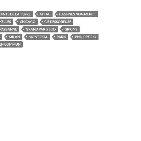
ANTS DE LA TERRE
ATTAC
BASSINES NON MERCI!
XELLES
CHICAGO
CIE L'ESSOREUSE
PAYSANNE
GRAND PARIS SUD
GRIGNY
MILAN
MONTRÉAL
PARIS
PHILIPPE RIO
BIEN COMMUN