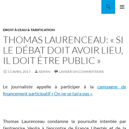
Aller
Recherche
Coordination EAU Île-de-France
au
MENU
contenu
PRINCI
DROIT À L'EAU & TARIFICATION
THOMAS LAURENCEAU: « SI
LE DÉBAT DOIT AVOIR LIEU,
IL DOIT ÊTRE PUBLIC »
11 AVRIL 2017
ADMIN
LAISSER UN COMMENTAIRE
Le journaliste appelle à participer à la
campagne de
financement participatif « On ne se taira pas »
.
Thomas Laurenceau condamne la poursuite intentée par
l’entreprise Veolia à l’encontre de France Libertés et de la