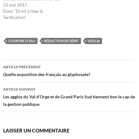
22 mai 2017
Dans "Droit à l'eau &
Tarification"
COUPURE D'EAU
RÉDUCTION DE DÉBIT
VEOLIA
Navigation
ARTICLE PRÉCÉDENT
des
Quelle exposition des français au glyphosate?
articles
ARTICLE SUIVANT
Les agglos du Val d’Orge et de Grand Paris Sud tiennent bon le cap de
la gestion publique
LAISSER UN COMMENTAIRE