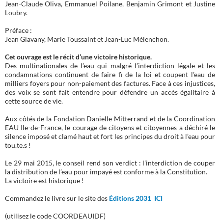
Jean-Claude Oliva, Emmanuel Poilane, Benjamin Grimont et Justine
Loubry.
Préface :
Jean Glavany, Marie Toussaint et Jean-Luc Mélenchon.
Cet ouvrage est le récit d’une victoire historique.
Des multinationales de l’eau qui malgré l’interdiction légale et les
condamnations continuent de faire fi de la loi et coupent l’eau de
milliers foyers pour non-paiement des factures. Face à ces injustices,
des voix se sont fait entendre pour défendre un accès égalitaire à
cette source de vie.
Aux côtés de la Fondation Danielle Mitterrand et de la Coordination
EAU Ile-de-France, le courage de citoyens et citoyennes a déchiré le
silence imposé et clamé haut et fort les principes du droit à l’eau pour
tou.te.s !
Le 29 mai 2015, le conseil rend son verdict : l’interdiction de couper
la distribution de l’eau pour impayé est conforme à la Constitution.
La victoire est historique !
Commandez le livre sur le site des
Éditions 2031 ICI
(utilisez le code COORDEAUIDF)