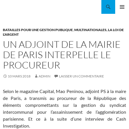
Aller
Recherche
Coordination EAU Île-de-France
au
MENU
contenu
PRINCI
BATAILLES POUR UNE GESTION PUBLIQUE
,
MULTINATIONALES, LA LOI DE
L'ARGENT
UN ADJOINT DE LA MAIRIE
DE PARIS INTERPELLE LE
PROCUREUR
10 MARS 2018
ADMIN
LAISSER UN COMMENTAIRE
Selon le magazine Capital, Mao Peninou, adjoint PS à la maire
de Paris, a transmis au procureur de la République des
éléments compromettants sur la gestion du syndicat
intercommunal pour l’assainissement de l’agglomération
parisienne. Et ce à la suite d’une interview de Cash
Investigation.