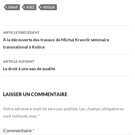
SIAAP
SUEZ
VEOLIA
Navigation
ARTICLE PRÉCÉDENT
des
À la découverte des travaux de Michal Kravcik séminaire
transnational à Košice
articles
ARTICLE SUIVANT
Le droit à une eau de qualité
LAISSER UN COMMENTAIRE
Votre adresse e-mail ne sera pas publiée.
Les champs obligatoires
sont indiqués avec
*
Commentaire
*