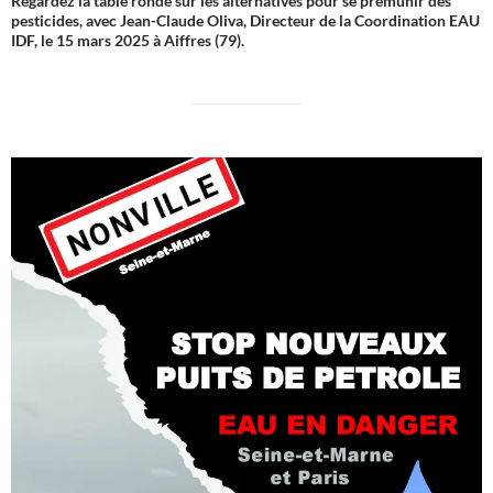
Regardez la table ronde sur les alternatives pour se prémunir des
pesticides, avec Jean-Claude Oliva, Directeur de la Coordination EAU
IDF, le 15 mars 2025 à Aiffres (79).